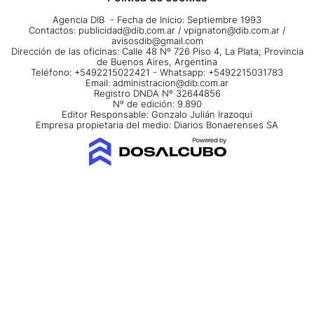
Agencia DIB - Fecha de Inicio: Septiembre 1993
Contactos:
publicidad@dib.com.ar
/
vpignaton@dib.com.ar
/
avisosdib@gmail.com
Dirección de las oficinas: Calle 48 Nº 726 Piso 4, La Plata; Provincia
de Buenos Aires, Argentina
Teléfono: +5492215022421 - Whatsapp: +5492215031783
Email:
administracion@dib.com.ar
Registro DNDA Nº 32644856
Nº de edición: 9.890
Editor Responsable: Gonzalo Julián Irazoqui
Empresa propietaria del medio: Diarios Bonaerenses SA