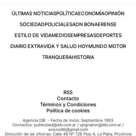
ÚLTIMAS NOTICIAS
POLÍTICA
ECONOMÍA
OPINIÓN
SOCIEDAD
POLICIALES
ADN BONAERENSE
ESTILO DE VIDA
MEDIOS
EMPRESAS
DEPORTES
DIARIO EXTRA
VIDA Y SALUD HOY
MUNDO MOTOR
TRANQUERA
HISTORIA
RSS
Contacto
Términos y Condiciones
Política de cookies
Agencia DIB - Fecha de Inicio: Septiembre 1993
Contactos:
publicidad@dib.com.ar
/
vpignaton@dib.com.ar
/
avisosdib@gmail.com
Dirección de las oficinas: Calle 48 Nº 726 Piso 4, La Plata; Provincia