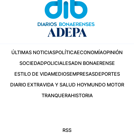
ÚLTIMAS NOTICIAS
POLÍTICA
ECONOMÍA
OPINIÓN
SOCIEDAD
POLICIALES
ADN BONAERENSE
ESTILO DE VIDA
MEDIOS
EMPRESAS
DEPORTES
DIARIO EXTRA
VIDA Y SALUD HOY
MUNDO MOTOR
TRANQUERA
HISTORIA
RSS