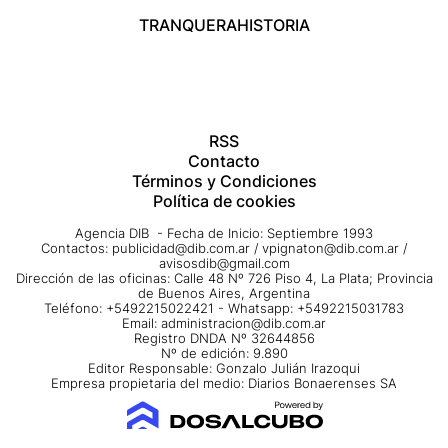
TRANQUERA
HISTORIA
RSS
Contacto
Términos y Condiciones
Política de cookies
Agencia DIB - Fecha de Inicio: Septiembre 1993
Contactos:
publicidad@dib.com.ar
/
vpignaton@dib.com.ar
/
avisosdib@gmail.com
Dirección de las oficinas: Calle 48 Nº 726 Piso 4, La Plata; Provincia
de Buenos Aires, Argentina
Teléfono: +5492215022421 - Whatsapp: +5492215031783
Email:
administracion@dib.com.ar
Registro DNDA Nº 32644856
Nº de edición: 9.890
Editor Responsable: Gonzalo Julián Irazoqui
Empresa propietaria del medio: Diarios Bonaerenses SA