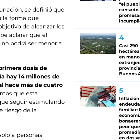
"el puebl
unación, se definió que
cansado
promesa
e la forma que
incumpli
objetivo de alcanzar los
be aclarar que el
o no podrá ser menor a
Casi 290 
hectárea
en mano
extranjer
 primera dosis de
provinci
Buenos A
ía hay 14 millones de
al hace más de cuatro
mos que esta
Inflación
 que seguir estimulando
endeuda
e riesgo de la
familiar: 
economí
bonaeren
peor que
promedio
solo a personas
en dos va