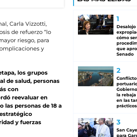
l, Carla Vizzotti,
Desalojo
sis de refuerzo “lo
expropia
cómo ser
mayor riesgo, para
procedi
 complicaciones y
que apro
Senado
etapa, los grupos
Conflicto
al de salud, personas
portuario
más con
Gobierno 
la rebaja
rdó reevaluar en
en las tar
o las personas de 18 a
prácticos
 estratégico
idad y fuerzas
San Caye
para Gar