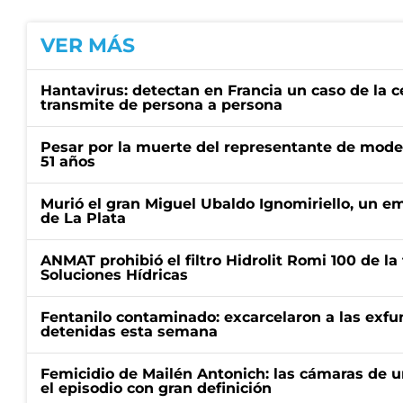
VER MÁS
Hantavirus: detectan en Francia un caso de la 
transmite de persona a persona
Pesar por la muerte del representante de mode
51 años
Murió el gran Miguel Ubaldo Ignomiriello, un 
de La Plata
ANMAT prohibió el filtro Hidrolit Romi 100 de l
Soluciones Hídricas
Fentanilo contaminado: excarcelaron a las exf
detenidas esta semana
Femicidio de Mailén Antonich: las cámaras de u
el episodio con gran definición