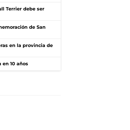
l Terrier debe ser
onmemoración de San
ras en la provincia de
n en 10 años