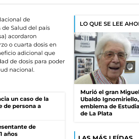
Nacional de
LO QUE SE LEE AH
 de Salud del país
sa) acordaron
zo o cuarta dosis en
eficio adicional que
idad de dosis para poder
lud nacional.
Murió el gran Migue
cia un caso de la
Ubaldo Ignomiriello
e de persona a
emblema de Estudi
de La Plata
esentante de
1 años
LAS MÁS LEÍDAS