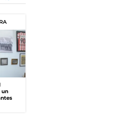
ORA
l
, un
antes