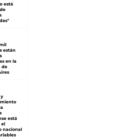
o está
 de
s
das"
mil
s están
s
as en la
a de
ires
 y
miento
la
a
se está
 el
 nacional
riables