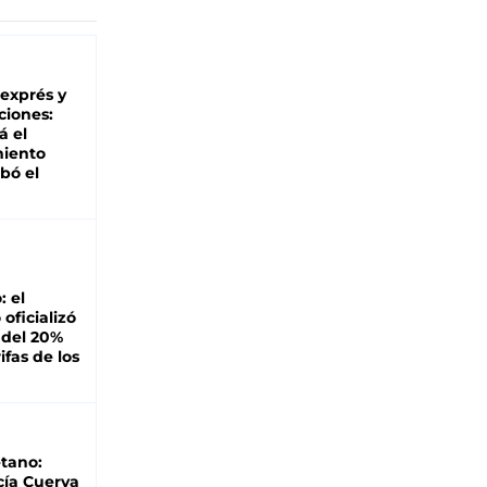
 exprés y
ciones:
á el
miento
bó el
: el
oficializó
 del 20%
ifas de los
tano:
cía Cuerva