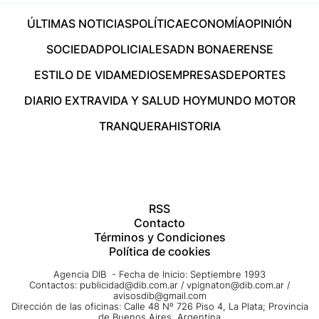
ÚLTIMAS NOTICIAS
POLÍTICA
ECONOMÍA
OPINIÓN
SOCIEDAD
POLICIALES
ADN BONAERENSE
ESTILO DE VIDA
MEDIOS
EMPRESAS
DEPORTES
DIARIO EXTRA
VIDA Y SALUD HOY
MUNDO MOTOR
TRANQUERA
HISTORIA
RSS
Contacto
Términos y Condiciones
Política de cookies
Agencia DIB - Fecha de Inicio: Septiembre 1993
Contactos:
publicidad@dib.com.ar
/
vpignaton@dib.com.ar
/
avisosdib@gmail.com
Dirección de las oficinas: Calle 48 Nº 726 Piso 4, La Plata; Provincia
de Buenos Aires, Argentina