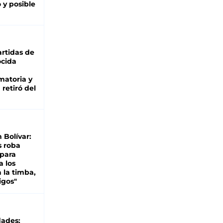
 y posible
rtidas de
cida
matoria y
retiró del
n Bolívar:
s roba
 para
a los
 la timba,
igos"
dades: