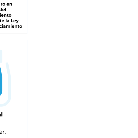
ro en
del
iento
de la Ley
ciamiento
l
!
er,