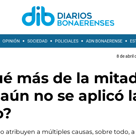
OPINIÓN
SOCIEDAD
POLICIALES
ADN BONAERENSE
ES
8 de abril
ué más de la mita
aún no se aplicó l
o?
 atribuyen a múltiples causas, sobre todo, a 