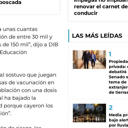
impagas no impida
mboscada
renovar el carnet de
conducir
a unas cuantas
LAS MÁS LEÍDAS
ón de entre 30 mil y
de 150 mil”, dijo a DIB
, Educación
Propied
privada:
debatirá 
ial sostuvo que juegan
Senado s
tasas de vacunación en
tema de 
extranjer
blación con una dosis
de tierra
al ha bajado la
d porque cayeron los
ión”.
Media pr
bajo aler
por lluvi