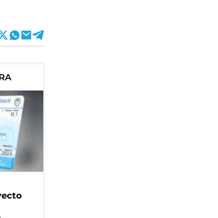
ORA
yecto