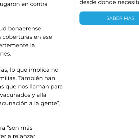
desde donde necesit
jugaron en contra
SABER MÁS
alud bonaerense
s coberturas en ese
ertemente la
nes.
as, lo que implica no
amilias. También han
sas que nos llaman para
 vacunados y allá
acunación a la gente”,
ora “son más
er a relanzar