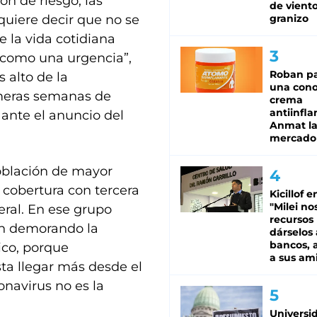
n de riesgo, las
de viento
quiere decir que no se
granizo
e la vida cotidiana
 como una urgencia”,
Roban pa
 alto de la
una cono
imeras semanas de
crema
antiinfla
 ante el anuncio del
Anmat la 
mercado
población de mayor
e cobertura con tercera
Kicillof e
"Milei no
ral. En ese grupo
recursos
án demorando la
dárselos 
bancos, a
ico, porque
a sus am
ta llegar más desde el
onavirus no es la
Universi