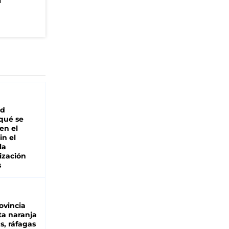
n
ad
 qué se
en el
in el
la
ización
s
ovincia
ta naranja
as, ráfagas