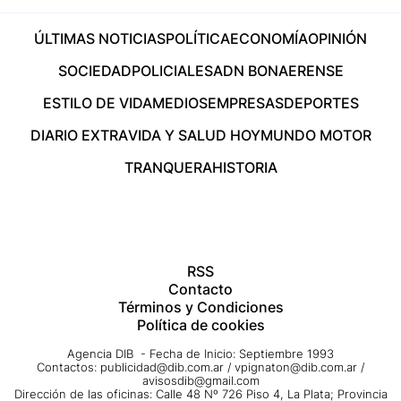
ÚLTIMAS NOTICIAS
POLÍTICA
ECONOMÍA
OPINIÓN
SOCIEDAD
POLICIALES
ADN BONAERENSE
ESTILO DE VIDA
MEDIOS
EMPRESAS
DEPORTES
DIARIO EXTRA
VIDA Y SALUD HOY
MUNDO MOTOR
TRANQUERA
HISTORIA
RSS
Contacto
Términos y Condiciones
Política de cookies
Agencia DIB - Fecha de Inicio: Septiembre 1993
Contactos:
publicidad@dib.com.ar
/
vpignaton@dib.com.ar
/
avisosdib@gmail.com
Dirección de las oficinas: Calle 48 Nº 726 Piso 4, La Plata; Provincia