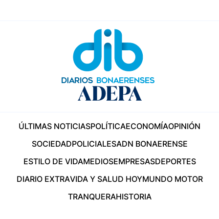
ÚLTIMAS NOTICIAS
POLÍTICA
ECONOMÍA
OPINIÓN
SOCIEDAD
POLICIALES
ADN BONAERENSE
ESTILO DE VIDA
MEDIOS
EMPRESAS
DEPORTES
DIARIO EXTRA
VIDA Y SALUD HOY
MUNDO MOTOR
TRANQUERA
HISTORIA