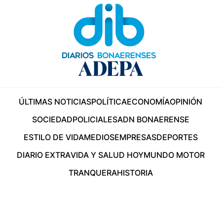
ÚLTIMAS NOTICIAS
POLÍTICA
ECONOMÍA
OPINIÓN
SOCIEDAD
POLICIALES
ADN BONAERENSE
ESTILO DE VIDA
MEDIOS
EMPRESAS
DEPORTES
DIARIO EXTRA
VIDA Y SALUD HOY
MUNDO MOTOR
TRANQUERA
HISTORIA