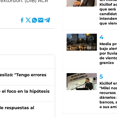
extorsión. (DIB) ACR
Kicillof 
que será
candidat
intenden
que vien
Media pr
bajo aler
por lluvi
de viento
granizo
eslizó: "Tengo errores
Kicillof e
"Milei no
el foco en la hipótesis
recursos
dárselos 
bancos, a
a sus am
de respuestas al