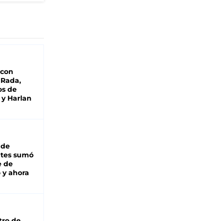
 con
 Rada,
os de
 y Harlan
 de
ntes sumó
e de
 y ahora
tro de