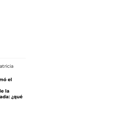
mó el
de la
ada: ¿qué