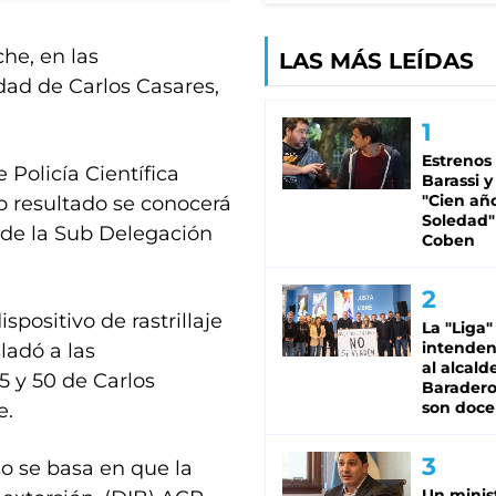
he, en las
LAS MÁS LEÍDAS
dad de Carlos Casares,
Estrenos
 Policía Científica
Barassi y
"Cien añ
yo resultado se conocerá
Soledad"
sde la Sub Delegación
Coben
spositivo de rastrillaje
La "Liga"
intende
ladó a las
al alcald
5 y 50 de Carlos
Baradero
son doce
e.
so se basa en que la
Un minis