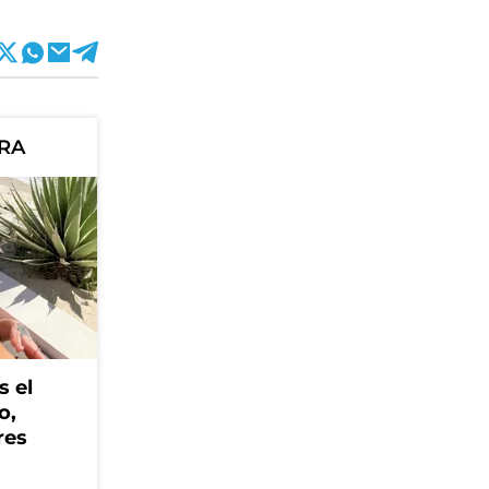
ORA
s el
o,
res