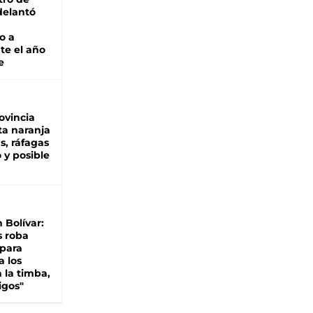
adelantó
o a
te el año
e
ovincia
ta naranja
as, ráfagas
 y posible
n Bolívar:
s roba
 para
a los
 la timba,
igos"