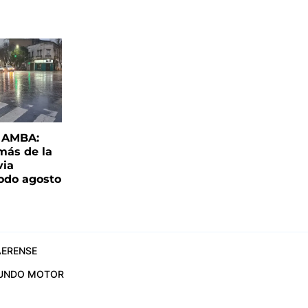
l AMBA:
más de la
via
todo agosto
ERENSE
UNDO MOTOR