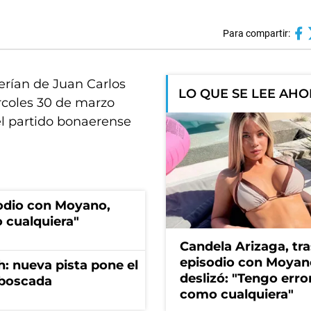
Para compartir:
erían de Juan Carlos
LO QUE SE LEE AH
rcoles 30 de marzo
el partido bonaerense
sodio con Moyano,
 cualquiera"
Candela Arizaga, tra
episodio con Moyan
: nueva pista pone el
deslizó: "Tengo erro
mboscada
como cualquiera"