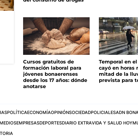
Cursos gratuitos de
Temporal en e
formación laboral para
cayó en horas 
jóvenes bonaerenses
mitad de la llu
desde los 17 años: dónde
prevista para 
anotarse
IAS
POLÍTICA
ECONOMÍA
OPINIÓN
SOCIEDAD
POLICIALES
ADN BONA
MEDIOS
EMPRESAS
DEPORTES
DIARIO EXTRA
VIDA Y SALUD HOY
M
STORIA