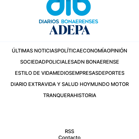
ÚLTIMAS NOTICIAS
POLÍTICA
ECONOMÍA
OPINIÓN
SOCIEDAD
POLICIALES
ADN BONAERENSE
ESTILO DE VIDA
MEDIOS
EMPRESAS
DEPORTES
DIARIO EXTRA
VIDA Y SALUD HOY
MUNDO MOTOR
TRANQUERA
HISTORIA
RSS
Contacto