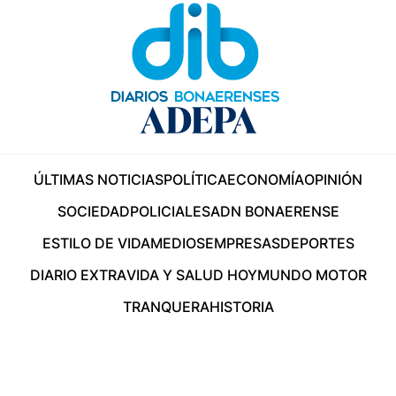
ÚLTIMAS NOTICIAS
POLÍTICA
ECONOMÍA
OPINIÓN
SOCIEDAD
POLICIALES
ADN BONAERENSE
ESTILO DE VIDA
MEDIOS
EMPRESAS
DEPORTES
DIARIO EXTRA
VIDA Y SALUD HOY
MUNDO MOTOR
TRANQUERA
HISTORIA