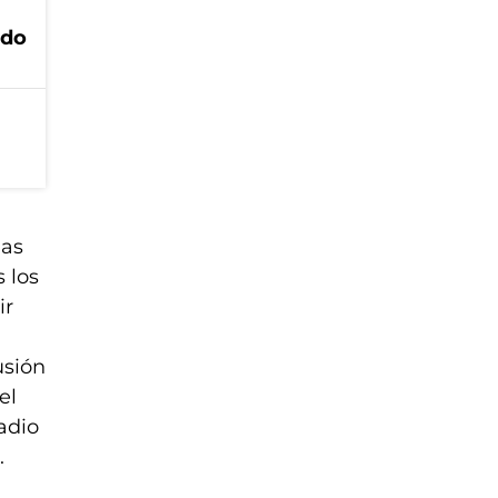
ado
las
 los
ir
usión
el
adio
.