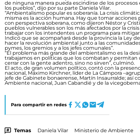
de ninguna manera pueda escindirse de los procesos e
los pueblos”, dijo por su parte Daniela Vilar.
“Ambientalismo popular es soberanía. La crisis climática
misma es la acción humana. Hay que tomar acciones p
con perspectiva soberana, como dijeron Néstor y Cristi
pueblos vulnerables son los más afectados por la crisi
trabajar con los intendentes un programa para mitigar 
Indicó que se acompañará desde la provincia la Ley d
hacer la revolución ambiental junto a las comunidades, l
pymes, los gremios y a los jefes comunales”.
“El problema más grande del ambientalismo es la desi
trabajamos en políticas que los combatan y permitan
cerrar con la gente adentro, sino no sirven”, culminó.
El acto, de gran volumen político, contó con la presen
nacional, Máximo Kirchner, líder de La Cámpora –agrupa
jefe de Gabinete bonaerense, Martín Insaurralde; así 
Ambiente nacional, Juan Cabandié y de la vicegoberna
Para compartir en redes
Temas
Daniela Vilar
Ministerio de Ambiente