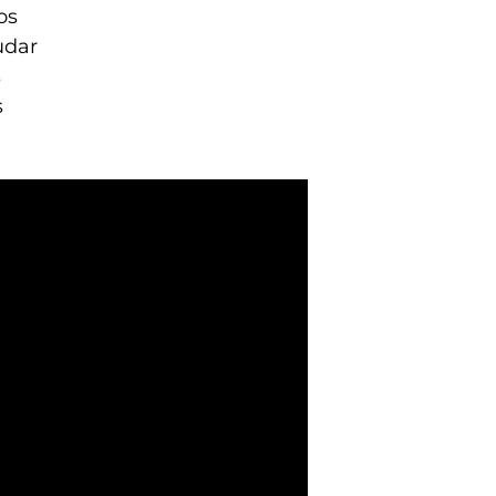
os
udar
s
s