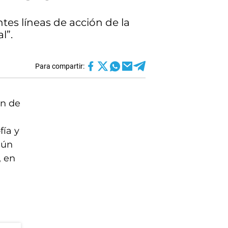
ntes líneas de acción de la
l”.
Para compartir:
an de
ía y
gún
, en