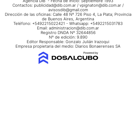
Agencia DIB - Fecha de Inicio: Septiembre 1993
Contactos:
publicidad@dib.com.ar
/
vpignaton@dib.com.ar
/
avisosdib@gmail.com
Dirección de las oficinas: Calle 48 Nº 726 Piso 4, La Plata; Provincia
de Buenos Aires, Argentina
Teléfono: +5492215022421 - Whatsapp: +5492215031783
Email:
administracion@dib.com.ar
Registro DNDA Nº 32644856
Nº de edición: 9.890
Editor Responsable: Gonzalo Julián Irazoqui
Empresa propietaria del medio: Diarios Bonaerenses SA