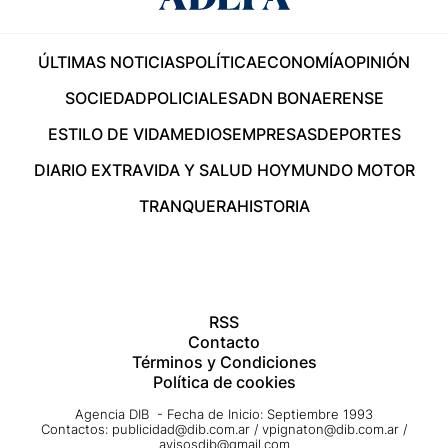
ÚLTIMAS NOTICIAS
POLÍTICA
ECONOMÍA
OPINIÓN
SOCIEDAD
POLICIALES
ADN BONAERENSE
ESTILO DE VIDA
MEDIOS
EMPRESAS
DEPORTES
DIARIO EXTRA
VIDA Y SALUD HOY
MUNDO MOTOR
TRANQUERA
HISTORIA
RSS
Contacto
Términos y Condiciones
Política de cookies
Agencia DIB - Fecha de Inicio: Septiembre 1993
Contactos:
publicidad@dib.com.ar
/
vpignaton@dib.com.ar
/
avisosdib@gmail.com