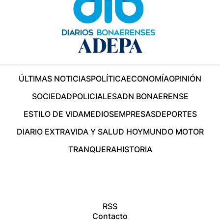
ÚLTIMAS NOTICIAS
POLÍTICA
ECONOMÍA
OPINIÓN
SOCIEDAD
POLICIALES
ADN BONAERENSE
ESTILO DE VIDA
MEDIOS
EMPRESAS
DEPORTES
DIARIO EXTRA
VIDA Y SALUD HOY
MUNDO MOTOR
TRANQUERA
HISTORIA
RSS
Contacto