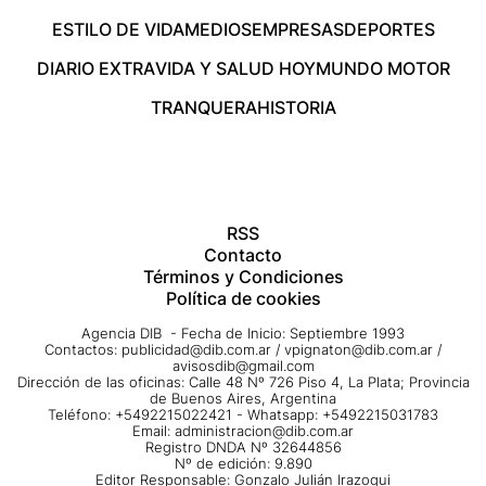
ESTILO DE VIDA
MEDIOS
EMPRESAS
DEPORTES
DIARIO EXTRA
VIDA Y SALUD HOY
MUNDO MOTOR
TRANQUERA
HISTORIA
RSS
Contacto
Términos y Condiciones
Política de cookies
Agencia DIB - Fecha de Inicio: Septiembre 1993
Contactos:
publicidad@dib.com.ar
/
vpignaton@dib.com.ar
/
avisosdib@gmail.com
Dirección de las oficinas: Calle 48 Nº 726 Piso 4, La Plata; Provincia
de Buenos Aires, Argentina
Teléfono: +5492215022421 - Whatsapp: +5492215031783
Email:
administracion@dib.com.ar
Registro DNDA Nº 32644856
Nº de edición: 9.890
Editor Responsable: Gonzalo Julián Irazoqui