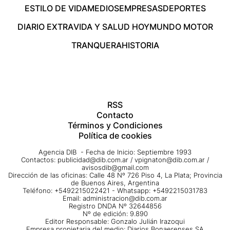
ESTILO DE VIDA
MEDIOS
EMPRESAS
DEPORTES
DIARIO EXTRA
VIDA Y SALUD HOY
MUNDO MOTOR
TRANQUERA
HISTORIA
RSS
Contacto
Términos y Condiciones
Política de cookies
Agencia DIB - Fecha de Inicio: Septiembre 1993
Contactos:
publicidad@dib.com.ar
/
vpignaton@dib.com.ar
/
avisosdib@gmail.com
Dirección de las oficinas: Calle 48 Nº 726 Piso 4, La Plata; Provincia
de Buenos Aires, Argentina
Teléfono: +5492215022421 - Whatsapp: +5492215031783
Email:
administracion@dib.com.ar
Registro DNDA Nº 32644856
Nº de edición: 9.890
Editor Responsable: Gonzalo Julián Irazoqui
Empresa propietaria del medio: Diarios Bonaerenses SA