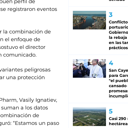
uen perfil de
 se registraron eventos
Conflicto
portuario
ar la combinación de
Gobierno 
la rebaja
n el enfoque de
en las tar
ostuvo el director
prácticos
 un comunicado.
variantes peligrosas
San Caye
para Gar
ar una protección
"el puebl
cansado
promesa
incumpli
Pharm, Vasily Ignatiev,
e suman a los datos
 combinación de
Casi 290 
guró: “Estamos un paso
hectárea