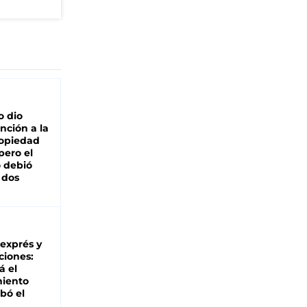
o dio
nción a la
ropiedad
pero el
 debió
 dos
 exprés y
ciones:
á el
miento
bó el