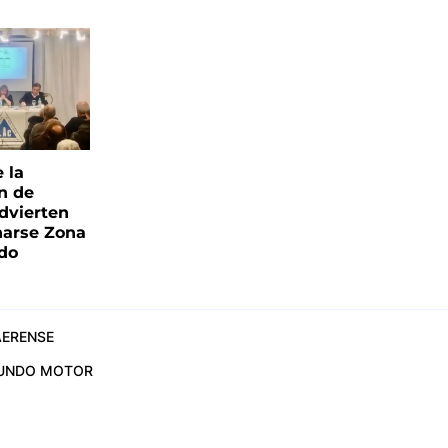
e la
ón de
advierten
narse Zona
ado
ERENSE
UNDO MOTOR