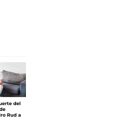
uerte del
 de
ro Rud a