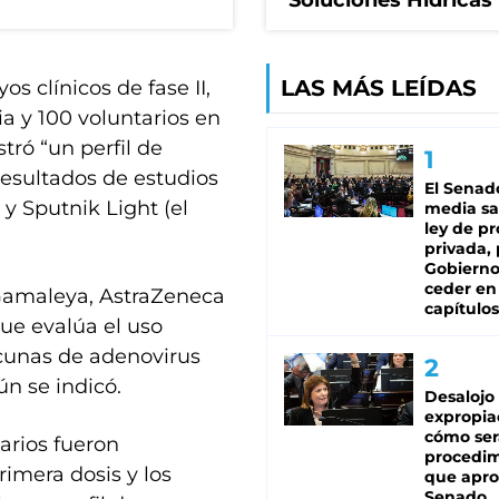
Soluciones Hídricas
LAS MÁS LEÍDAS
s clínicos de fase II,
ia y 100 voluntarios en
ró “un perfil de
resultados de estudios
El Senad
y Sputnik Light (el
media sa
ley de p
privada, 
Gobierno
ceder en
o Gamaleya, AstraZeneca
capítulos
ue evalúa el uso
cunas de adenovirus
ún se indicó.
Desalojo
expropia
cómo ser
tarios fueron
procedi
imera dosis y los
que apro
Senado