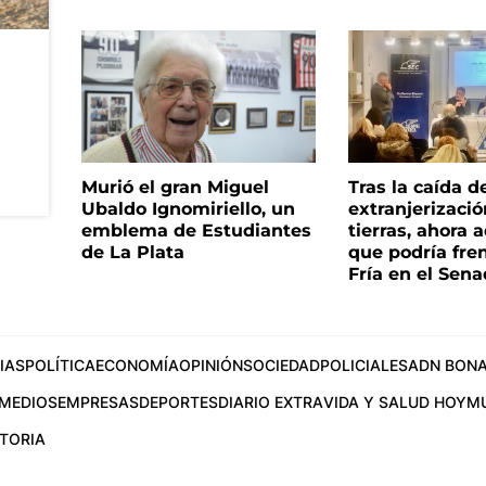
Murió el gran Miguel
Tras la caída d
Ubaldo Ignomiriello, un
extranjerizaci
emblema de Estudiantes
tierras, ahora 
de La Plata
que podría fre
Fría en el Sen
IAS
POLÍTICA
ECONOMÍA
OPINIÓN
SOCIEDAD
POLICIALES
ADN BONA
MEDIOS
EMPRESAS
DEPORTES
DIARIO EXTRA
VIDA Y SALUD HOY
M
STORIA