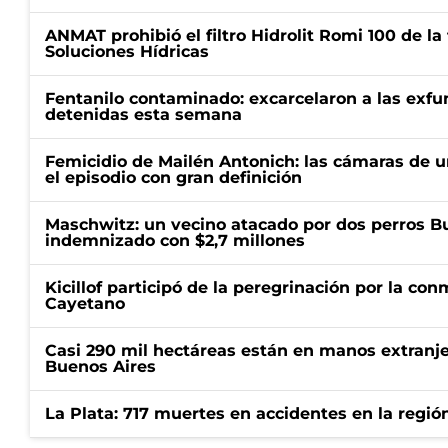
ANMAT prohibió el filtro Hidrolit Romi 100 de l
Soluciones Hídricas
Fentanilo contaminado: excarcelaron a las exf
detenidas esta semana
Femicidio de Mailén Antonich: las cámaras de u
el episodio con gran definición
Maschwitz: un vecino atacado por dos perros Bul
indemnizado con $2,7 millones
Kicillof participó de la peregrinación por la c
Cayetano
Casi 290 mil hectáreas están en manos extranje
Buenos Aires
La Plata: 717 muertes en accidentes en la regió