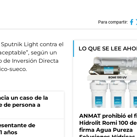
Para compartir:
Sputnik Light contra el
LO QUE SE LEE AH
 aceptable”, según un
o de Inversión Directa
nico-sueco.
cia un caso de la
e de persona a
ANMAT prohibió el fi
Hidrolit Romi 100 de
esentante de
firma Agua Pureza
1 años