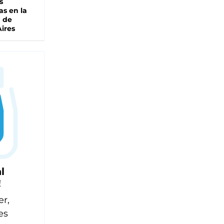
s
as en la
a de
ires
l
!
er,
es