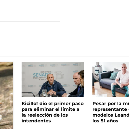
Kicillof dio el primer paso
Pesar por la m
para eliminar el límite a
representante
la reelección de los
modelos Leand
intendentes
los 51 años