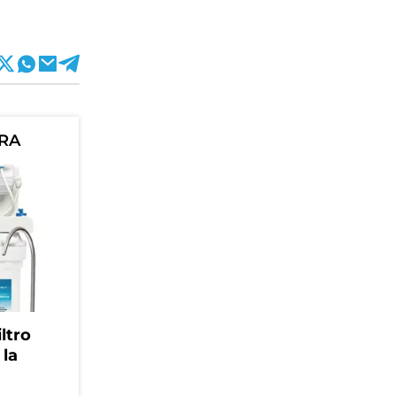
ORA
ltro
 la