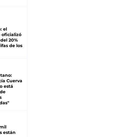
: el
oficializó
 del 20%
ifas de los
tano:
cía Cuerva
o está
 de
s
das"
mil
s están