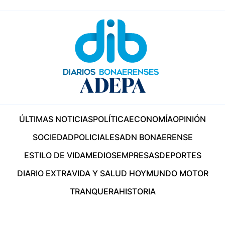
ÚLTIMAS NOTICIAS
POLÍTICA
ECONOMÍA
OPINIÓN
SOCIEDAD
POLICIALES
ADN BONAERENSE
ESTILO DE VIDA
MEDIOS
EMPRESAS
DEPORTES
DIARIO EXTRA
VIDA Y SALUD HOY
MUNDO MOTOR
TRANQUERA
HISTORIA