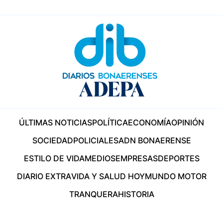
ÚLTIMAS NOTICIAS
POLÍTICA
ECONOMÍA
OPINIÓN
SOCIEDAD
POLICIALES
ADN BONAERENSE
ESTILO DE VIDA
MEDIOS
EMPRESAS
DEPORTES
DIARIO EXTRA
VIDA Y SALUD HOY
MUNDO MOTOR
TRANQUERA
HISTORIA