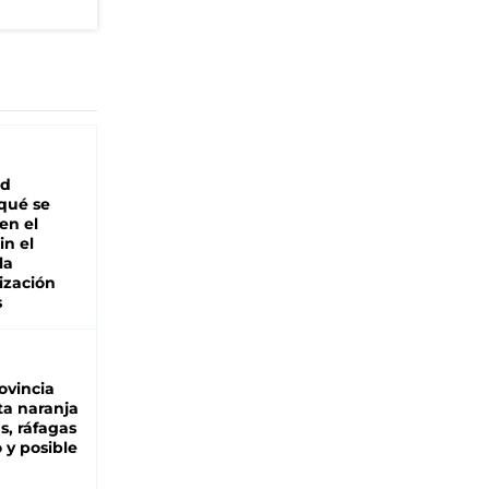
ad
 qué se
en el
in el
la
ización
s
ovincia
ta naranja
as, ráfagas
 y posible