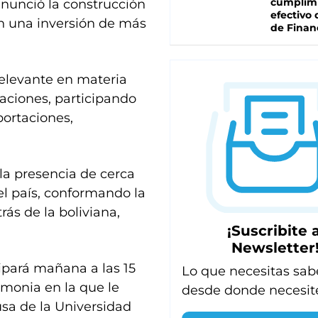
cumplim
anunció la construcción
efectivo 
on una inversión de más
de Finan
relevante en materia
taciones, participando
mportaciones,
la presencia de cerca
l país, conformando la
s de la boliviana,
¡Suscribite a
Newsletter
cipará mañana a las 15
Lo que necesitas sab
remonia en la que le
desde donde necesit
usa de la Universidad