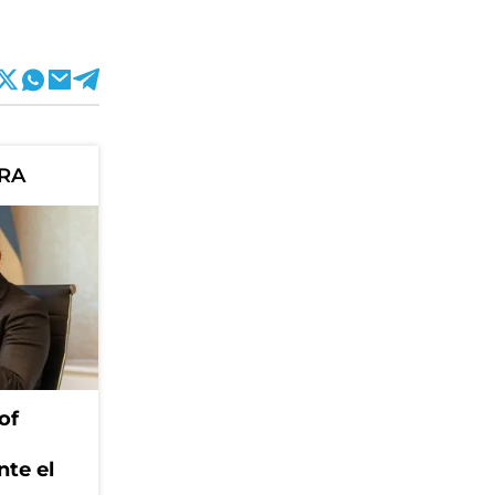
ORA
of
nte el