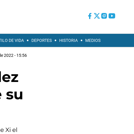
TILO DE VIDA
DEPORTES
HISTORIA
MEDIOS
de 2022 - 15:56
dez
e su
 Xi el