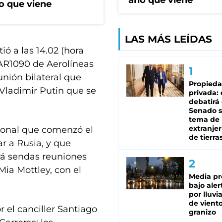
año que viene
o que viene
LAS MÁS LEÍDAS
ó a las 14.02 (hora
 AR1090 de Aerolíneas
unión bilateral que
Propied
Vladimir Putin que se
privada:
debatirá 
Senado s
tema de 
extranjer
cional que comenzó el
de tierra
ar a Rusia, y que
rá sendas reuniones
Mia Mottley, con el
Media pr
bajo aler
por lluvi
de viento
 el canciller Santiago
granizo