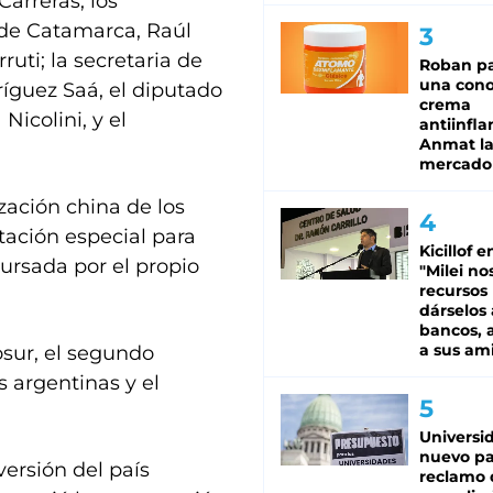
Carreras; los
y de Catamarca, Raúl
rruti; la secretaria de
Roban pa
una cono
ríguez Saá, el diputado
crema
Nicolini, y el
antiinfla
Anmat la 
mercado
zación china de los
tación especial para
Kicillof e
ursada por el propio
"Milei no
recursos
dárselos 
bancos, a
a sus am
osur, el segundo
s argentinas y el
Universi
nuevo pa
versión del país
reclamo 