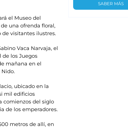
SABER MÁS
tará el Museo del
e una ofrenda floral,
 de visitantes ilustres.
Sabino Vaca Narvaja, el
l de los Juegos
sde mañana en el
 Nido.
lacio, ubicado en la
 mil edificios
ta comienzos del siglo
cia de los emperadores.
500 metros de allí, en