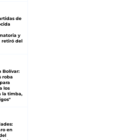
rtidas de
cida
matoria y
retiró del
n Bolívar:
s roba
 para
a los
 la timba,
igos"
dades:
ro en
del