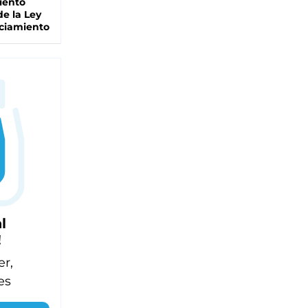
iento
de la Ley
ciamiento
l
!
er,
es