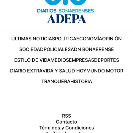
ÚLTIMAS NOTICIAS
POLÍTICA
ECONOMÍA
OPINIÓN
SOCIEDAD
POLICIALES
ADN BONAERENSE
ESTILO DE VIDA
MEDIOS
EMPRESAS
DEPORTES
DIARIO EXTRA
VIDA Y SALUD HOY
MUNDO MOTOR
TRANQUERA
HISTORIA
RSS
Contacto
Términos y Condiciones