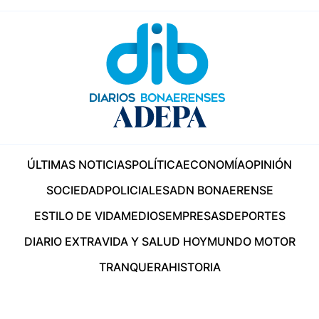
ÚLTIMAS NOTICIAS
POLÍTICA
ECONOMÍA
OPINIÓN
SOCIEDAD
POLICIALES
ADN BONAERENSE
ESTILO DE VIDA
MEDIOS
EMPRESAS
DEPORTES
DIARIO EXTRA
VIDA Y SALUD HOY
MUNDO MOTOR
TRANQUERA
HISTORIA