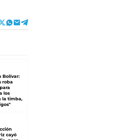
n Bolívar:
s roba
 para
a los
 la timba,
igos"
cción
iz cayó