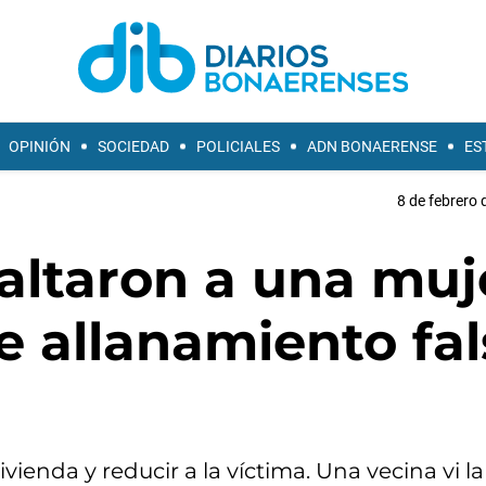
OPINIÓN
SOCIEDAD
POLICIALES
ADN BONAERENSE
ES
8 de febrero 
saltaron a una muj
e allanamiento fal
vienda y reducir a la víctima. Una vecina vi l