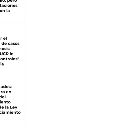
lio, pero
rtaciones
on la
d
r el
 de casos
nosis:
 UCR le
ontroles"
ia
dades:
ro en
del
iento
de la Ley
ciamiento