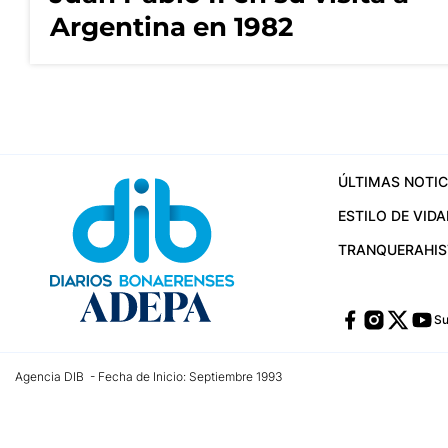
Argentina en 1982
ÚLTIMAS NOTIC
ESTILO DE VIDA
TRANQUERA
HI
Su
Agencia DIB - Fecha de Inicio: Septiembre 1993
Contactos:
publicidad@dib.com.ar
/
vpignaton@dib.com.ar
/
avisosdib@gmail
Dirección de las oficinas: Calle 48 Nº 726 Piso 4, La Plata; Provincia de Buen
Teléfono: +5492215022421 - Whatsapp: +5492215031783
Email:
administracion@dib.com.ar