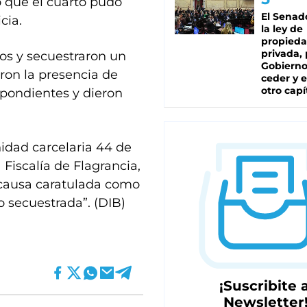
o que el cuarto pudo
El Senad
cia.
la ley de
propied
privada, 
los y secuestraron un
Gobierno
aron la presencia de
ceder y e
otro capí
espondientes y dieron
nidad carcelaria 44 de
 Fiscalía de Flagrancia,
 causa caratulada como
 secuestrada”. (DIB)
¡Suscribite a
Newsletter