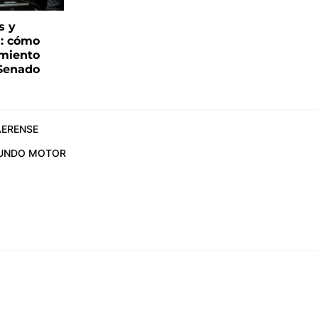
s y
s: cómo
imiento
 Senado
ERENSE
UNDO MOTOR