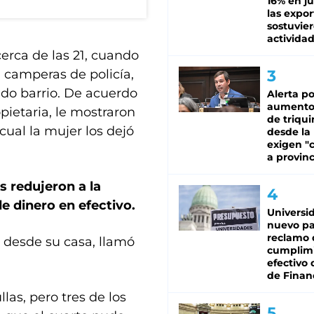
16% en ju
las expo
sostuvier
activida
cerca de las 21, cuando
n camperas de policía,
ado barrio. De acuerdo
Alerta po
aumento
opietaria, le mostraron
de triqui
cual la mujer los dejó
desde la
exigen "c
a provinc
s redujeron a la
e dinero en efectivo.
Universi
nuevo pa
reclamo 
a desde su casa, llamó
cumplim
efectivo 
de Finan
las, pero tres de los