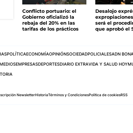
Conflicto portuario: el
Desalojo expré
Gobierno oficializó la
expropiacione
rebaja del 20% en las
será el proced
tarifas de los prácticos
que aprobó el
IAS
POLÍTICA
ECONOMÍA
OPINIÓN
SOCIEDAD
POLICIALES
ADN BONA
MEDIOS
EMPRESAS
DEPORTES
DIARIO EXTRA
VIDA Y SALUD HOY
M
STORIA
scripción Newsletter
Historia
Términos y Condiciones
Política de cookies
RSS
.com
os Aires, Argentina