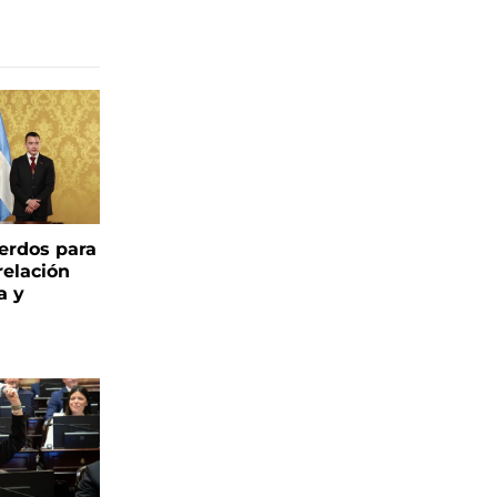
uerdos para
relación
a y