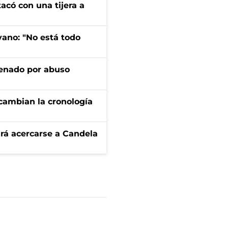
tacó con una tijera a
yano: "No está todo
denado por abuso
cambian la cronología
rá acercarse a Candela