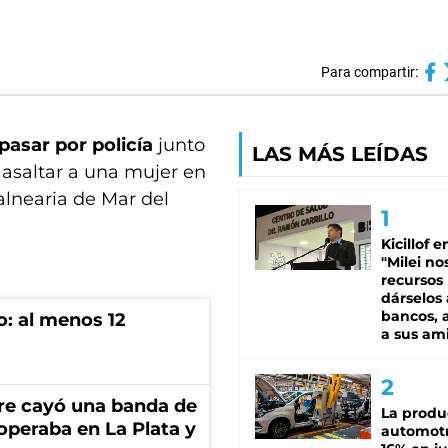
Para compartir:
pasar por policía
junto
LAS MÁS LEÍDAS
 asaltar a una mujer en
alnearia de Mar del
Kicillof e
"Milei no
recursos
dárselos 
bancos, a
o: al menos 12
a sus am
re cayó una banda de
La produ
operaba en La Plata y
automotr