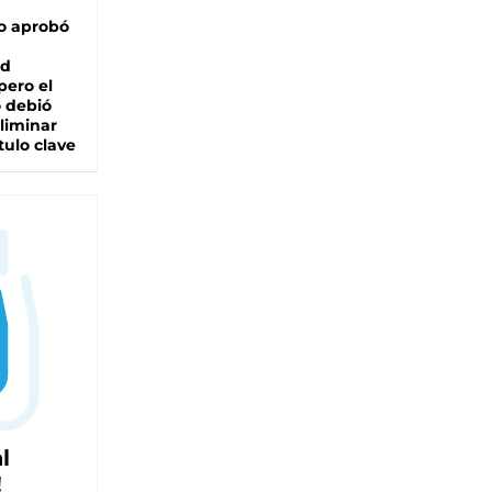
o aprobó
ad
pero el
 debió
liminar
tulo clave
l
!