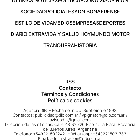
ÚLTIMAS NOTICIAS
POLÍTICA
ECONOMÍA
OPINIÓN
SOCIEDAD
POLICIALES
ADN BONAERENSE
ESTILO DE VIDA
MEDIOS
EMPRESAS
DEPORTES
DIARIO EXTRA
VIDA Y SALUD HOY
MUNDO MOTOR
TRANQUERA
HISTORIA
RSS
Contacto
Términos y Condiciones
Política de cookies
Agencia DIB - Fecha de Inicio: Septiembre 1993
Contactos:
publicidad@dib.com.ar
/
vpignaton@dib.com.ar
/
avisosdib@gmail.com
Dirección de las oficinas: Calle 48 Nº 726 Piso 4, La Plata; Provincia
de Buenos Aires, Argentina
Teléfono: +5492215022421 - Whatsapp: +5492215031783
Email:
administracion@dib.com.ar