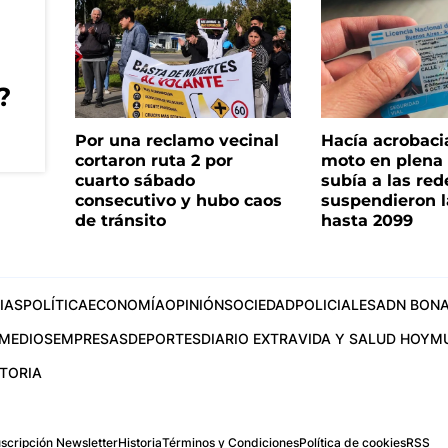
?
Por una reclamo vecinal
Hacía acrobaci
cortaron ruta 2 por
moto en plena c
cuarto sábado
subía a las rede
consecutivo y hubo caos
suspendieron l
de tránsito
hasta 2099
IAS
POLÍTICA
ECONOMÍA
OPINIÓN
SOCIEDAD
POLICIALES
ADN BONA
MEDIOS
EMPRESAS
DEPORTES
DIARIO EXTRA
VIDA Y SALUD HOY
M
STORIA
scripción Newsletter
Historia
Términos y Condiciones
Política de cookies
RSS