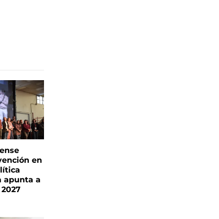
rense
vención en
ítica
a apunta a
 2027