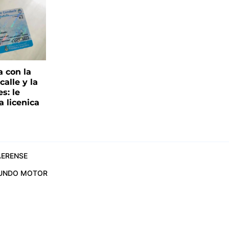
a con la
alle y la
s: le
a licenica
ERENSE
UNDO MOTOR