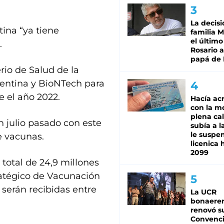
La decisi
ina “ya tiene
familia M
el último
.
Rosario a
papá de 
rio de Salud de la
entina y BioNTech para
e el año 2022.
Hacía ac
con la m
plena cal
 julio pasado con este
subía a l
le suspe
e vacunas.
licenica 
2099
 total de 24,9 millones
tratégico de Vacunación
s serán recibidas entre
La UCR
bonaere
renovó s
Convenc