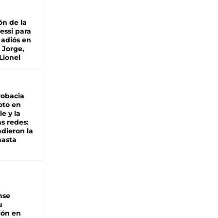
ón de la
essi para
 adiós en
 Jorge,
Lionel
robacia
oto en
le y la
as redes:
ndieron la
hasta
nse
u
ión en