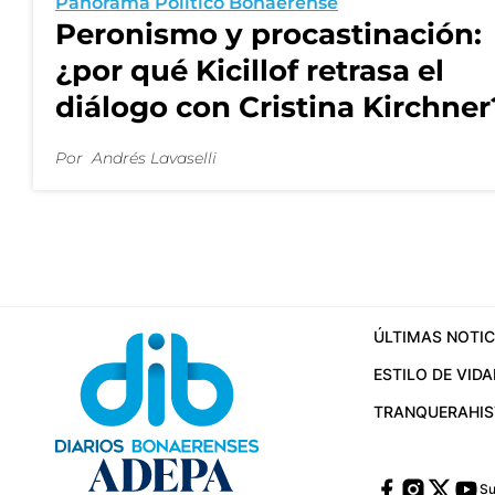
Panorama Político Bonaerense
Peronismo y procastinación:
¿por qué Kicillof retrasa el
diálogo con Cristina Kirchner
Por
Andrés Lavaselli
ÚLTIMAS NOTIC
ESTILO DE VIDA
TRANQUERA
HI
Su