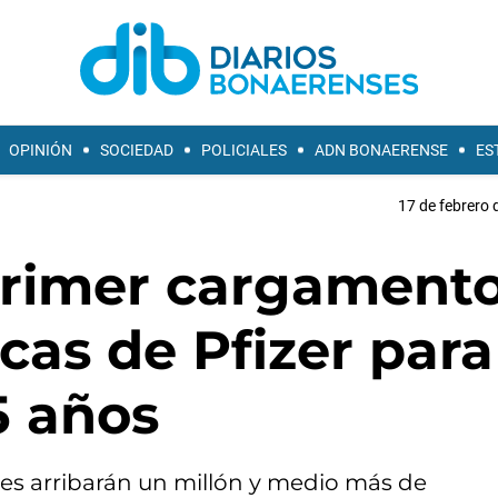
OPINIÓN
SOCIEDAD
POLICIALES
ADN BONAERENSE
ES
17 de febrero 
 primer cargament
cas de Pfizer para
5 años
mes arribarán un millón y medio más de