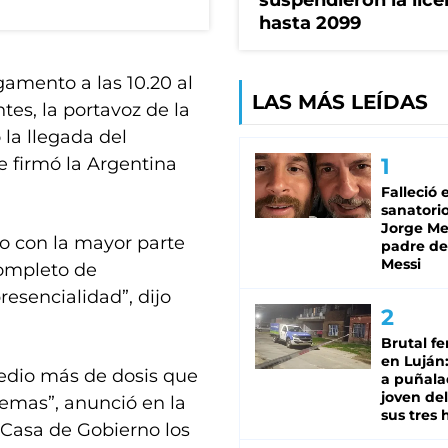
suspendieron la lice
hasta 2099
gamento a las 10.20 al
LAS MÁS LEÍDAS
tes, la portavoz de la
 la llegada del
 firmó la Argentina
Falleció 
sanatorio
Jorge Mes
vo con la mayor parte
padre de
Messi
ompleto de
esencialidad”, dijo
Brutal fe
en Luján
edio más de dosis que
a puñala
joven de
uemas”, anunció en la
sus tres 
 Casa de Gobierno los