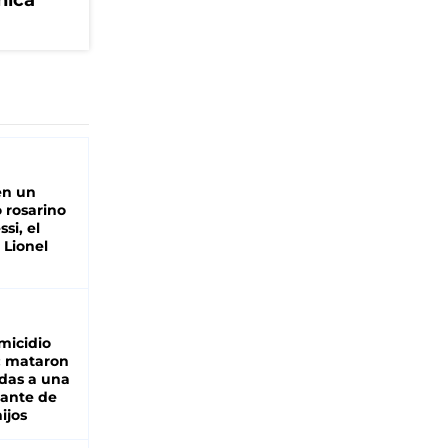
nica
en un
 rosarino
si, el
 Lionel
micidio
: mataron
das a una
lante de
hijos