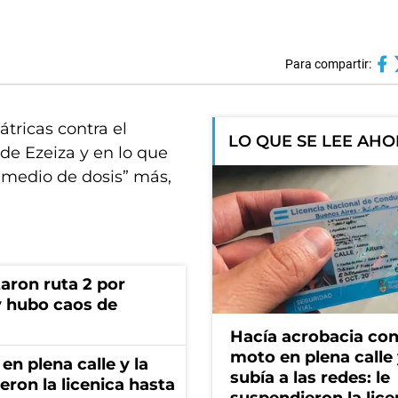
Para compartir:
tricas contra el
LO QUE SE LEE AH
de Ezeiza y en lo que
y medio de dosis” más,
aron ruta 2 por
y hubo caos de
Hacía acrobacia con
moto en plena calle 
en plena calle y la
subía a las redes: le
eron la licenica hasta