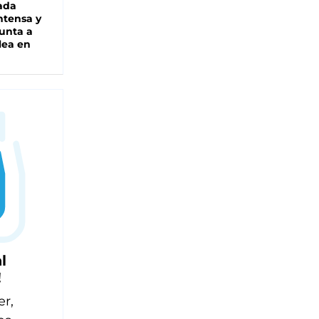
ada
intensa y
unta a
lea en
l
!
er,