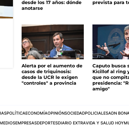
desde los 17 años: dónde
prevista para 
anotarse
Alerta por el aumento de
Caputo busca s
casos de triquinosis:
Kicillof al ring 
desde la UCR le exigen
que no compita
"controles" a provincia
presidencia: "R
amigo"
IAS
POLÍTICA
ECONOMÍA
OPINIÓN
SOCIEDAD
POLICIALES
ADN BONA
MEDIOS
EMPRESAS
DEPORTES
DIARIO EXTRA
VIDA Y SALUD HOY
M