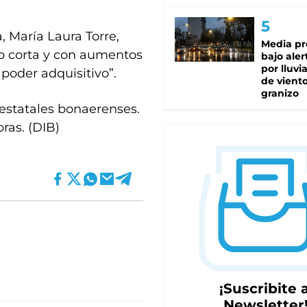
, María Laura Torre,
Media pr
no corta y con aumentos
bajo aler
por lluvi
poder adquisitivo”.
de viento
granizo
 estatales bonaerenses.
oras. (DIB)
¡Suscribite a
Newsletter