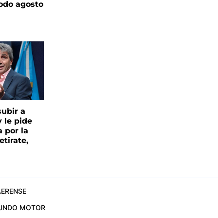
todo agosto
ubir a
y le pide
 por la
etirate,
ERENSE
UNDO MOTOR