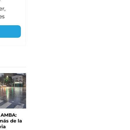
er,
es
l AMBA:
más de la
via