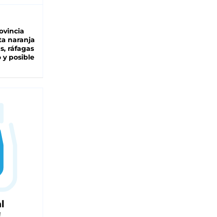
ovincia
ta naranja
as, ráfagas
 y posible
l
!