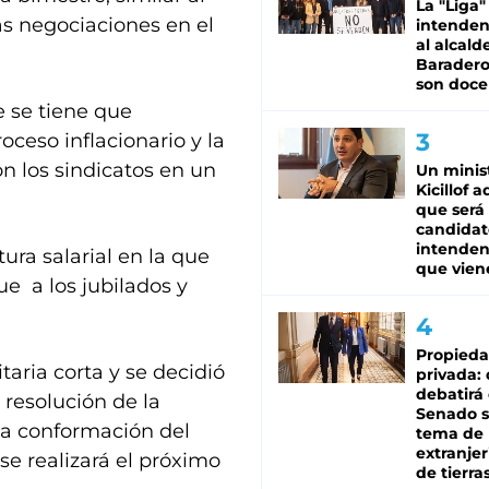
La "Liga"
as negociaciones en el
intende
al alcald
Baradero
son doce
e se tiene que
oceso inflacionario y la
n los sindicatos en un
Un minis
Kicillof 
que será
candidat
intenden
ura salarial en la que
que vien
ue a los jubilados y
Propied
taria corta y se decidió
privada:
debatirá 
 resolución de la
Senado s
la conformación del
tema de 
extranjer
 se realizará el próximo
de tierra