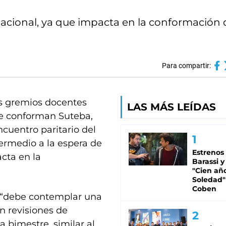
 nacional, ya que impacta en la conformación 
Para compartir:
los gremios docentes
LAS MÁS LEÍDAS
e conforman Suteba,
uentro paritario del
termedio a la espera de
Estrenos
acta en la
Barassi y
"Cien añ
Soledad"
Coben
 “debe contemplar una
n revisiones de
 bimestre, similar al