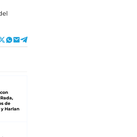
del
 con
 Rada,
os de
 y Harlan