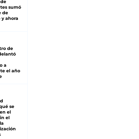
 de
ntes sumó
e de
 y ahora
tro de
adelantó
o a
te el año
e
ad
 qué se
en el
in el
la
ización
s