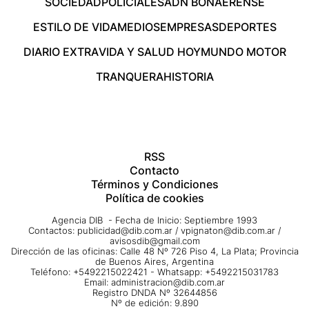
SOCIEDAD
POLICIALES
ADN BONAERENSE
ESTILO DE VIDA
MEDIOS
EMPRESAS
DEPORTES
DIARIO EXTRA
VIDA Y SALUD HOY
MUNDO MOTOR
TRANQUERA
HISTORIA
RSS
Contacto
Términos y Condiciones
Política de cookies
Agencia DIB - Fecha de Inicio: Septiembre 1993
Contactos:
publicidad@dib.com.ar
/
vpignaton@dib.com.ar
/
avisosdib@gmail.com
Dirección de las oficinas: Calle 48 Nº 726 Piso 4, La Plata; Provincia
de Buenos Aires, Argentina
Teléfono: +5492215022421 - Whatsapp: +5492215031783
Email:
administracion@dib.com.ar
Registro DNDA Nº 32644856
Nº de edición: 9.890