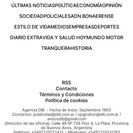
ÚLTIMAS NOTICIAS
POLÍTICA
ECONOMÍA
OPINIÓN
SOCIEDAD
POLICIALES
ADN BONAERENSE
ESTILO DE VIDA
MEDIOS
EMPRESAS
DEPORTES
DIARIO EXTRA
VIDA Y SALUD HOY
MUNDO MOTOR
TRANQUERA
HISTORIA
RSS
Contacto
Términos y Condiciones
Política de cookies
Agencia DIB - Fecha de Inicio: Septiembre 1993
Contactos:
publicidad@dib.com.ar
/
vpignaton@dib.com.ar
/
avisosdib@gmail.com
Dirección de las oficinas: Calle 48 Nº 726 Piso 4, La Plata; Provincia
de Buenos Aires, Argentina
Teléfono: +5492215022421 - Whatsapp: +5492215031783