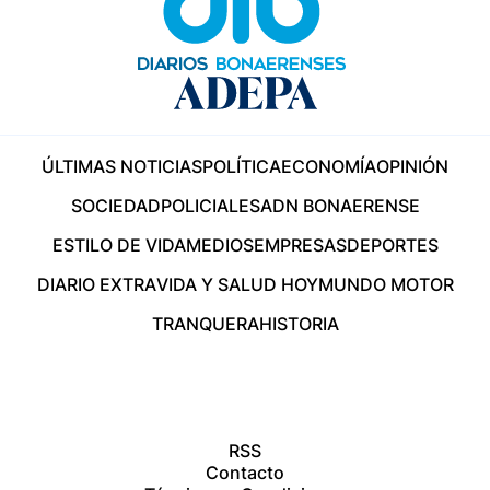
ÚLTIMAS NOTICIAS
POLÍTICA
ECONOMÍA
OPINIÓN
SOCIEDAD
POLICIALES
ADN BONAERENSE
ESTILO DE VIDA
MEDIOS
EMPRESAS
DEPORTES
DIARIO EXTRA
VIDA Y SALUD HOY
MUNDO MOTOR
TRANQUERA
HISTORIA
RSS
Contacto