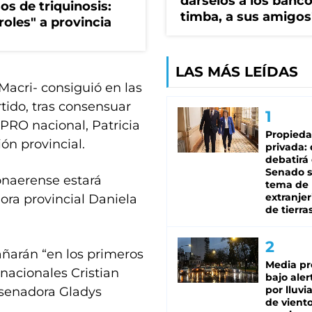
dárselos a los bancos
os de triquinosis:
timba, a sus amigos
roles" a provincia
LAS MÁS LEÍDAS
Macri- consiguió en las
rtido, tras consensuar
l PRO nacional, Patricia
Propied
ón provincial.
privada:
debatirá 
Senado s
onaerense estará
tema de 
extranjer
ora provincial Daniela
de tierra
ñarán “en los primeros
Media pr
 nacionales Cristian
bajo aler
por lluvi
a senadora Gladys
de viento