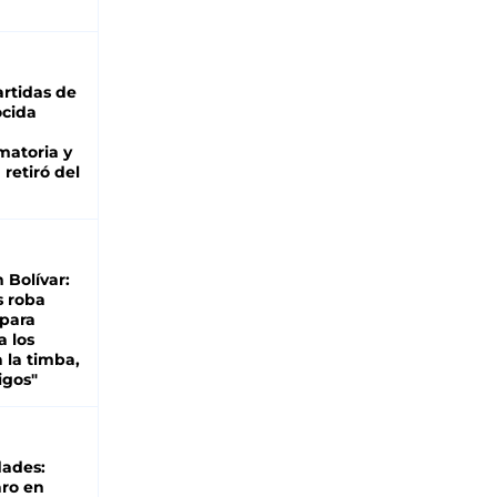
rtidas de
cida
matoria y
retiró del
n Bolívar:
s roba
 para
a los
 la timba,
igos"
dades:
ro en