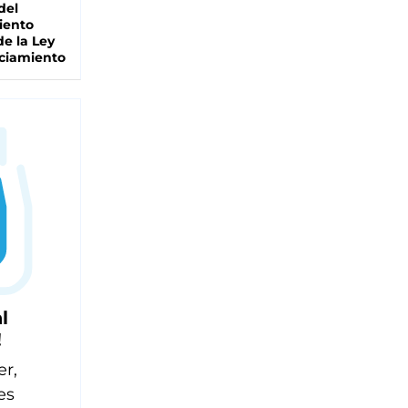
del
iento
de la Ley
ciamiento
l
!
er,
es