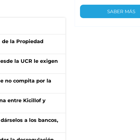
SABER MÁS
d de la Propiedad
desde la UCR le exigen
ue no compita por la
a entre Kicillof y
a dárselos a los bancos,
der la desregulación