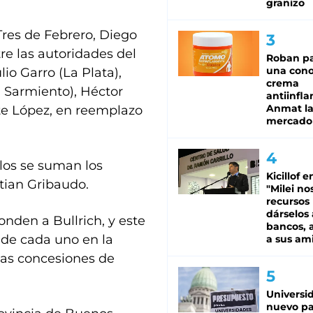
granizo
Tres de Febrero, Diego
e las autoridades del
Roban pa
una cono
io Garro (La Plata),
crema
n Sarmiento), Héctor
antiinfla
Anmat la 
te López, en reemplazo
mercado
los se suman los
Kicillof e
tian Gribaudo.
"Milei no
recursos
dárselos 
nden a Bullrich, y este
bancos, a
 de cada uno en la
a sus am
 las concesiones de
Universi
nuevo pa