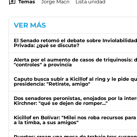
Temas
Jorge Macri
Lista unidad
VER MÁS
El Senado retomó el debate sobre Inviolabilida
Privada: ¿qué se discute?
Alerta por el aumento de casos de triquinosis: 
"controles" a provincia
Caputo busca subir a Kicillof al ring y le pide q
presidencia: "Retirate, amigo"
Dos senadores peronistas, enojados por la intern
Kirchner: "qué se dejen de romper..."
Kicillof en Bolívar: "Milei nos roba recursos par
a la timba, a sus amigos"
Puertos: crean una mesa de trabajo tras suspen