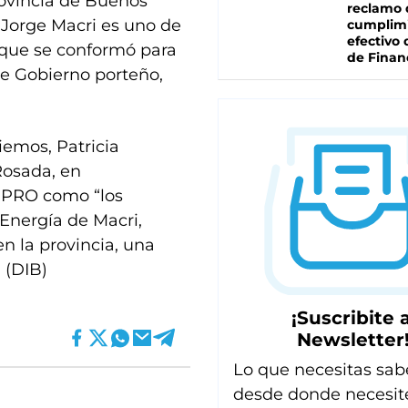
rovincia de Buenos
reclamo 
 Jorge Macri es uno de
cumplim
efectivo 
 que se conformó para
de Finan
de Gobierno porteño,
iemos, Patricia
 Rosada, en
l PRO como “los
 Energía de Macri,
n la provincia, una
 (DIB)
¡Suscribite a
Newsletter
Lo que necesitas sab
desde donde necesit