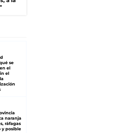
, a la
"
ad
 qué se
en el
in el
la
ización
s
ovincia
ta naranja
as, ráfagas
 y posible