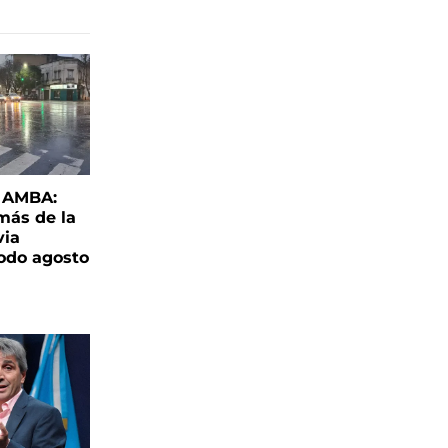
l AMBA:
más de la
via
todo agosto