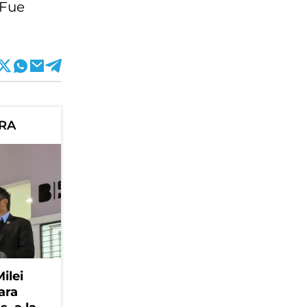
 Fue
ORA
Milei
ara