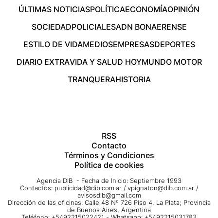
ÚLTIMAS NOTICIAS
POLÍTICA
ECONOMÍA
OPINIÓN
SOCIEDAD
POLICIALES
ADN BONAERENSE
ESTILO DE VIDA
MEDIOS
EMPRESAS
DEPORTES
DIARIO EXTRA
VIDA Y SALUD HOY
MUNDO MOTOR
TRANQUERA
HISTORIA
RSS
Contacto
Términos y Condiciones
Política de cookies
Agencia DIB - Fecha de Inicio: Septiembre 1993
Contactos:
publicidad@dib.com.ar
/
vpignaton@dib.com.ar
/
avisosdib@gmail.com
Dirección de las oficinas: Calle 48 Nº 726 Piso 4, La Plata; Provincia
de Buenos Aires, Argentina
Teléfono: +5492215022421 - Whatsapp: +5492215031783