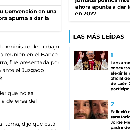
jornada política int
ahora apunta a dar l
u Convención en una
en 2027
ora apunta a dar la
LAS MÁS LEÍDAS
 exministro de Trabajo
la reunión en el Banco
arro, fue presentada por
Lanzaro
concurso
n ante el Juzgado
elegir la
k.
oficial de
de León 
participa
der que no es
 la defensa del
Falleció 
sanatorio
Jorge Mes
al tema, dijo que está
padre de