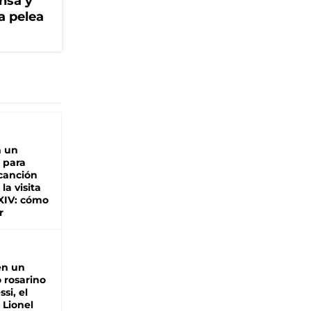
ensa y
a pelea
n un
 para
 canción
 la visita
XIV: cómo
r
en un
 rosarino
si, el
 Lionel