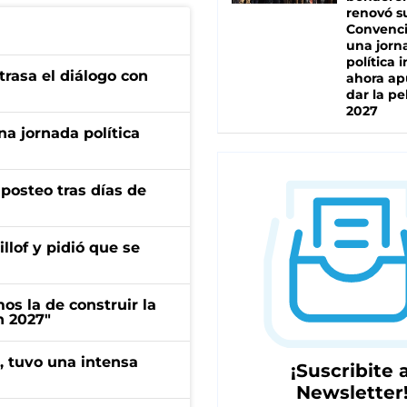
renovó s
Convenc
una jorn
política 
trasa el diálogo con
ahora ap
dar la pe
2027
a jornada política
osteo tras días de
llof y pidió que se
s la de construir la
n 2027"
a, tuvo una intensa
¡Suscribite a
Newsletter