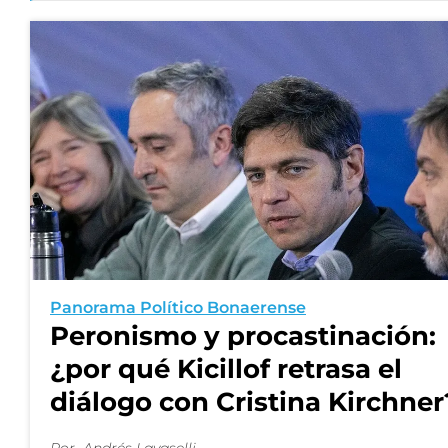
Panorama Político Bonaerense
Peronismo y procastinación:
¿por qué Kicillof retrasa el
diálogo con Cristina Kirchner