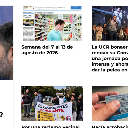
Semana del 7 al 13 de
La UCR bonae
agosto de 2026
renovó su Con
una jornada pol
intensa y ahor
dar la pelea en
?
Por una reclamo vecinal
Hacía acrobaci