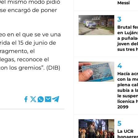
. Del mismo modo pidió
Messi
 se encargó de poner
Brutal fe
en Luján
deo en el que se ve una
a puñala
ida el 15 de junio de
joven de
sus tres 
fragmento, el
legas, reconoce el
on los gremios”. (DIB)
Hacía ac
con la m
plena cal
subía a l
le suspe
licenica 
2099
La UCR
bonaere