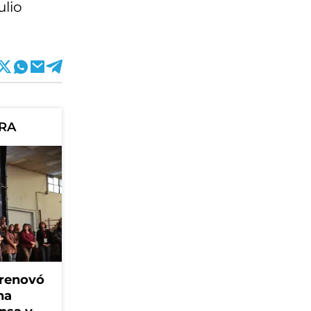
ulio
ORA
 renovó
na