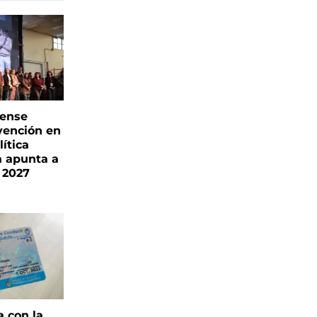
rense
vención en
ítica
a apunta a
 2027
a con la