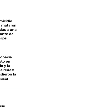
micidio
: mataron
das a una
lante de
hijos
robacia
oto en
le y la
as redes:
ndieron la
hasta
nse