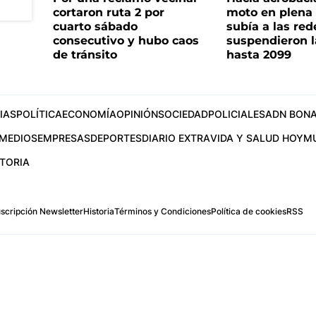
cortaron ruta 2 por
moto en plena c
cuarto sábado
subía a las rede
consecutivo y hubo caos
suspendieron l
de tránsito
hasta 2099
IAS
POLÍTICA
ECONOMÍA
OPINIÓN
SOCIEDAD
POLICIALES
ADN BONA
MEDIOS
EMPRESAS
DEPORTES
DIARIO EXTRA
VIDA Y SALUD HOY
M
STORIA
scripción Newsletter
Historia
Términos y Condiciones
Política de cookies
RSS
.com
os Aires, Argentina