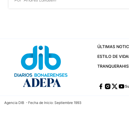
Por
Andrés Lavaselli
ÚLTIMAS NOTIC
ESTILO DE VIDA
TRANQUERA
HI
Su
Agencia DIB - Fecha de Inicio: Septiembre 1993
Contactos:
publicidad@dib.com.ar
/
vpignaton@dib.com.ar
/
avisosdib@gmail
Dirección de las oficinas: Calle 48 Nº 726 Piso 4, La Plata; Provincia de Buen
Teléfono: +5492215022421 - Whatsapp: +5492215031783
Email:
administracion@dib.com.ar
Registro DNDA Nº 32644856