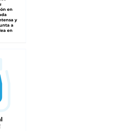
u
ión en
ada
intensa y
unta a
lea en
l
!