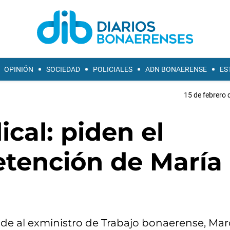
OPINIÓN
SOCIEDAD
POLICIALES
ADN BONAERENSE
ES
15 de febrero 
cal: piden el
etención de María
de al exministro de Trabajo bonaerense, Mar