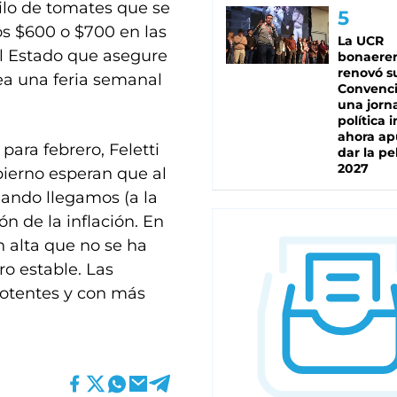
kilo de tomates que se
os $600 o $700 en las
La UCR
el Estado que asegure
bonaere
renovó s
ea una feria semanal
Convenc
una jorn
política 
ahora ap
para febrero, Feletti
dar la pe
2027
bierno esperan que al
ando llegamos (a la
n de la inflación. En
n alta que no se ha
ro estable. Las
potentes y con más