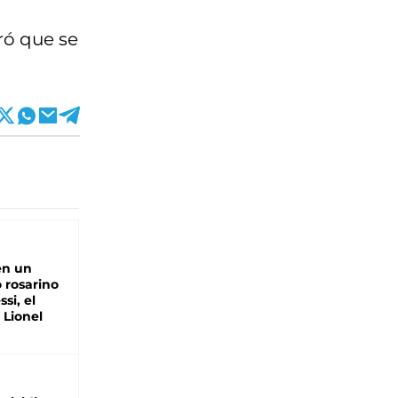
ró que se
en un
 rosarino
si, el
 Lionel