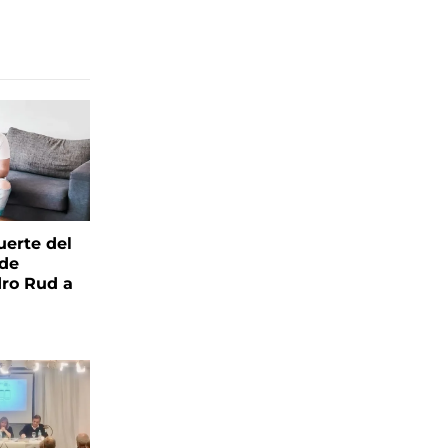
uerte del
 de
ro Rud a