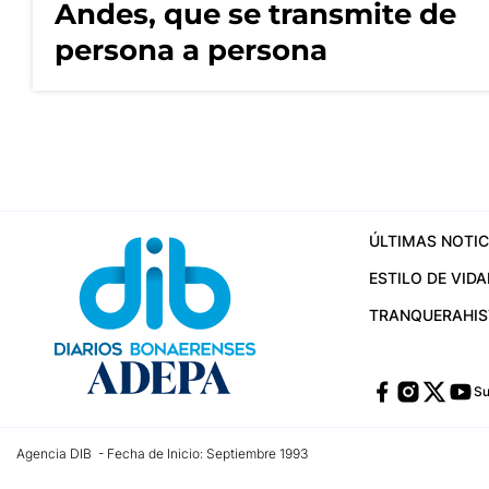
Andes, que se transmite de
persona a persona
ÚLTIMAS NOTIC
ESTILO DE VIDA
TRANQUERA
HI
Su
Agencia DIB - Fecha de Inicio: Septiembre 1993
Contactos:
publicidad@dib.com.ar
/
vpignaton@dib.com.ar
/
avisosdib@gmail