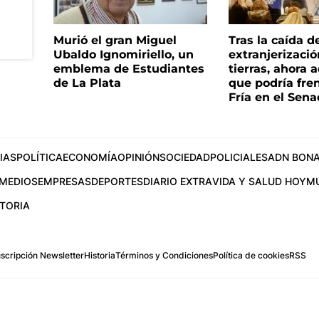
Murió el gran Miguel
Tras la caída d
Ubaldo Ignomiriello, un
extranjerizaci
emblema de Estudiantes
tierras, ahora 
de La Plata
que podría fre
Fría en el Sen
IAS
POLÍTICA
ECONOMÍA
OPINIÓN
SOCIEDAD
POLICIALES
ADN BONA
MEDIOS
EMPRESAS
DEPORTES
DIARIO EXTRA
VIDA Y SALUD HOY
M
STORIA
scripción Newsletter
Historia
Términos y Condiciones
Política de cookies
RSS
.com