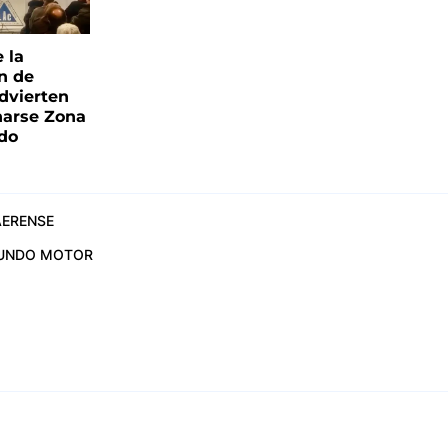
e la
ón de
advierten
narse Zona
ado
ERENSE
UNDO MOTOR