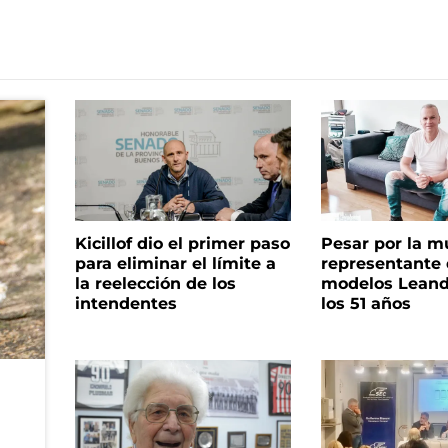
Kicillof dio el primer paso
Pesar por la m
para eliminar el límite a
representante
la reelección de los
modelos Leand
intendentes
los 51 años