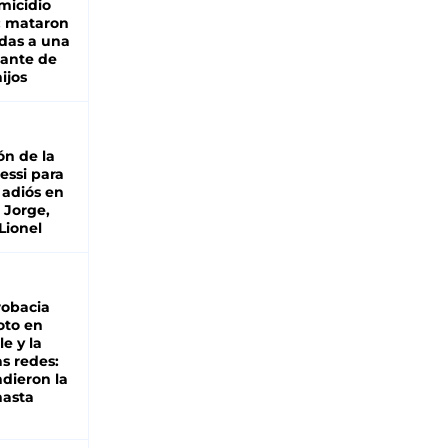
micidio
: mataron
das a una
lante de
hijos
ón de la
essi para
 adiós en
 Jorge,
Lionel
robacia
oto en
le y la
as redes:
ndieron la
hasta