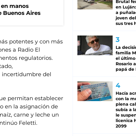
Brutal fe
n en manos
en Luján
de Buenos Aires
a puñala
joven de
sus tres 
 más potentes y con más
La decisi
ones a Radio El
familia M
entos regulatorios.
el último
Rosario a
tado,
papá de 
 incertidumbre del
Hacía ac
que permitan establecer
con la m
plena cal
do en la asignación de
subía a l
maíz, carne y leche un
le suspe
licenica 
ntinúo Feletti.
2099