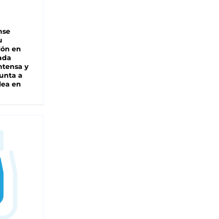
nse
u
ión en
ada
intensa y
unta a
lea en