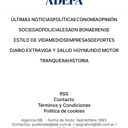
ÚLTIMAS NOTICIAS
POLÍTICA
ECONOMÍA
OPINIÓN
SOCIEDAD
POLICIALES
ADN BONAERENSE
ESTILO DE VIDA
MEDIOS
EMPRESAS
DEPORTES
DIARIO EXTRA
VIDA Y SALUD HOY
MUNDO MOTOR
TRANQUERA
HISTORIA
RSS
Contacto
Términos y Condiciones
Política de cookies
Agencia DIB - Fecha de Inicio: Septiembre 1993
Contactos:
publicidad@dib.com.ar
/
vpignaton@dib.com.ar
/