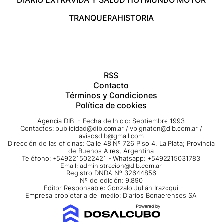
TRANQUERA
HISTORIA
RSS
Contacto
Términos y Condiciones
Política de cookies
Agencia DIB - Fecha de Inicio: Septiembre 1993
Contactos:
publicidad@dib.com.ar
/
vpignaton@dib.com.ar
/
avisosdib@gmail.com
Dirección de las oficinas: Calle 48 Nº 726 Piso 4, La Plata; Provincia
de Buenos Aires, Argentina
Teléfono: +5492215022421 - Whatsapp: +5492215031783
Email:
administracion@dib.com.ar
Registro DNDA Nº 32644856
Nº de edición: 9.890
Editor Responsable: Gonzalo Julián Irazoqui
Empresa propietaria del medio: Diarios Bonaerenses SA