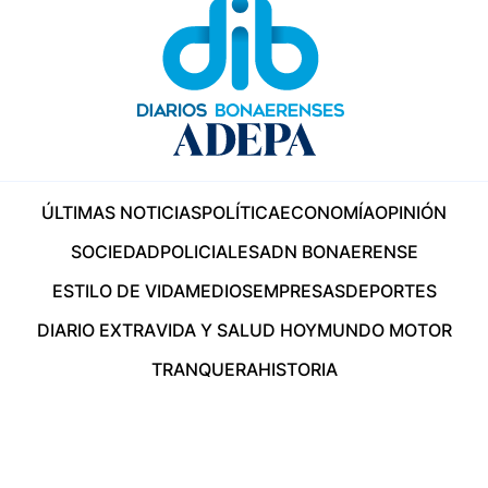
ÚLTIMAS NOTICIAS
POLÍTICA
ECONOMÍA
OPINIÓN
SOCIEDAD
POLICIALES
ADN BONAERENSE
ESTILO DE VIDA
MEDIOS
EMPRESAS
DEPORTES
DIARIO EXTRA
VIDA Y SALUD HOY
MUNDO MOTOR
TRANQUERA
HISTORIA