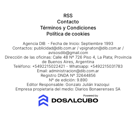
RSS
Contacto
Términos y Condiciones
Política de cookies
Agencia DIB - Fecha de Inicio: Septiembre 1993
Contactos:
publicidad@dib.com.ar
/
vpignaton@dib.com.ar
/
avisosdib@gmail.com
Dirección de las oficinas: Calle 48 Nº 726 Piso 4, La Plata; Provincia
de Buenos Aires, Argentina
Teléfono: +5492215022421 - Whatsapp: +5492215031783
Email:
administracion@dib.com.ar
Registro DNDA Nº 32644856
Nº de edición: 9.890
Editor Responsable: Gonzalo Julián Irazoqui
Empresa propietaria del medio: Diarios Bonaerenses SA