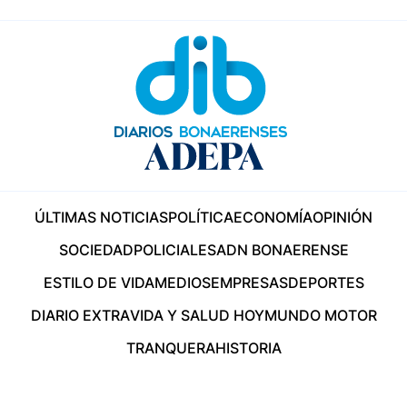
ÚLTIMAS NOTICIAS
POLÍTICA
ECONOMÍA
OPINIÓN
SOCIEDAD
POLICIALES
ADN BONAERENSE
ESTILO DE VIDA
MEDIOS
EMPRESAS
DEPORTES
DIARIO EXTRA
VIDA Y SALUD HOY
MUNDO MOTOR
TRANQUERA
HISTORIA