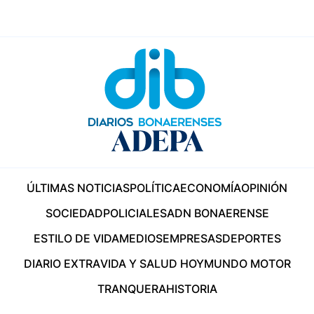
ÚLTIMAS NOTICIAS
POLÍTICA
ECONOMÍA
OPINIÓN
SOCIEDAD
POLICIALES
ADN BONAERENSE
ESTILO DE VIDA
MEDIOS
EMPRESAS
DEPORTES
DIARIO EXTRA
VIDA Y SALUD HOY
MUNDO MOTOR
TRANQUERA
HISTORIA