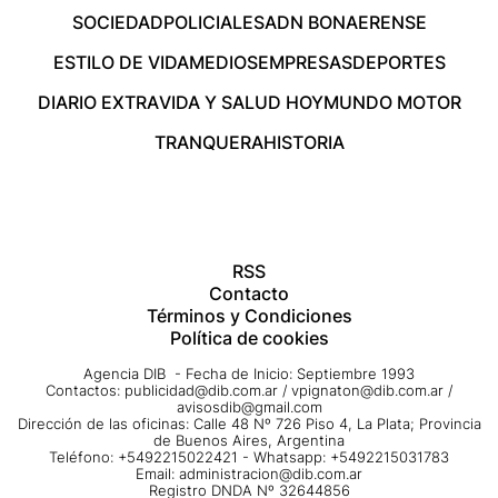
SOCIEDAD
POLICIALES
ADN BONAERENSE
ESTILO DE VIDA
MEDIOS
EMPRESAS
DEPORTES
DIARIO EXTRA
VIDA Y SALUD HOY
MUNDO MOTOR
TRANQUERA
HISTORIA
RSS
Contacto
Términos y Condiciones
Política de cookies
Agencia DIB - Fecha de Inicio: Septiembre 1993
Contactos:
publicidad@dib.com.ar
/
vpignaton@dib.com.ar
/
avisosdib@gmail.com
Dirección de las oficinas: Calle 48 Nº 726 Piso 4, La Plata; Provincia
de Buenos Aires, Argentina
Teléfono: +5492215022421 - Whatsapp: +5492215031783
Email:
administracion@dib.com.ar
Registro DNDA Nº 32644856