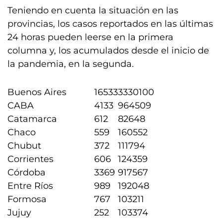
Teniendo en cuenta la situación en las
provincias, los casos reportados en las últimas
24 horas pueden leerse en la primera
columna y, los acumulados desde el inicio de
la pandemia, en la segunda.
Buenos Aires
16533
3330100
CABA
4133
964509
Catamarca
612
82648
Chaco
559
160552
Chubut
372
111794
Corrientes
606
124359
Córdoba
3369
917567
Entre Ríos
989
192048
Formosa
767
103211
Jujuy
252
103374