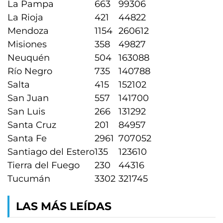
La Pampa
663
99306
La Rioja
421
44822
Mendoza
1154
260612
Misiones
358
49827
Neuquén
504
163088
Río Negro
735
140788
Salta
415
152102
San Juan
557
141700
San Luis
266
131292
Santa Cruz
201
84957
Santa Fe
2961
707052
Santiago del Estero
135
123610
Tierra del Fuego
230
44316
Tucumán
3302
321745
LAS MÁS LEÍDAS