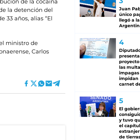
bución de la cocaína
Juan Pabl
e la detención del
único pa
 33 años, alias “El
llegó a la
Argentin
el ministro de
Diputado
bonaerense, Carlos
presenta
proyecto
las mult
impagas
impidan 
carnet d
El gobie
consiguió
y tuvo qu
el capítu
extranjer
de tierra