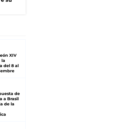
re su
León XIV
 la
 del 8 al
viembre
puesta de
 a Brasil
ja de la
ica