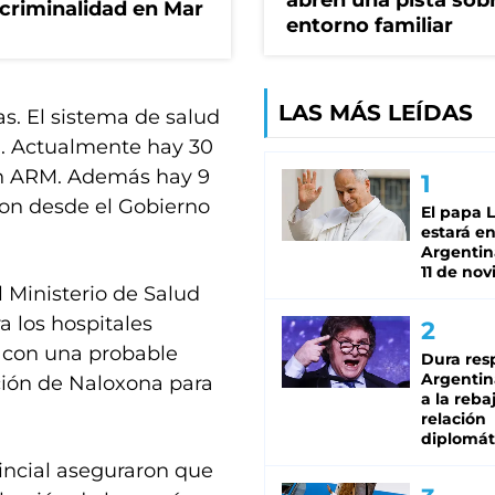
abren una pista sob
 criminalidad en Mar
entorno familiar
LAS MÁS LEÍDAS
s. El sistema de salud
a. Actualmente hay 30
on ARM. Además hay 9
ron desde el Gobierno
El papa 
estará en
Argentina
11 de no
l Ministerio de Salud
a los hospitales
 con una probable
Dura res
Argentina
ación de Naloxona para
a la reba
relación
diplomát
incial aseguraron que