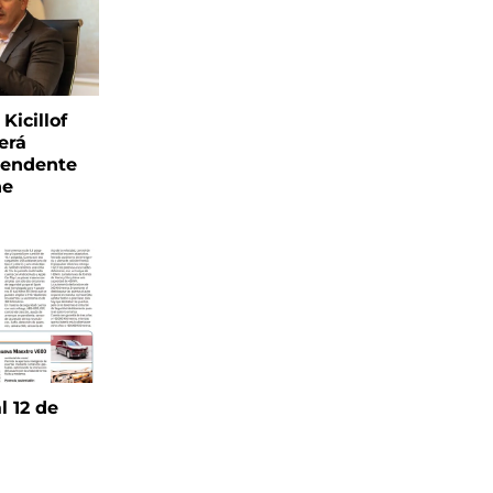
Kicillof
erá
tendente
ne
l 12 de
6