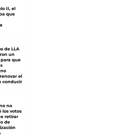
o II, el
pa que
a
s de LLA
ron un
 para que
as
 no
renovar el
e conducir
rno no
 los votos
e retirar
lo de
ización
s