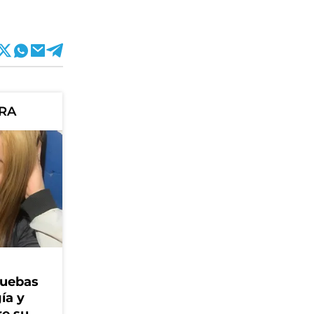
ORA
ruebas
ía y