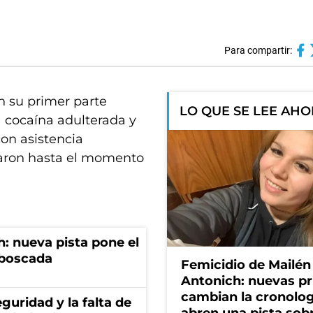
Para compartir:
n su primer parte
LO QUE SE LEE AH
la cocaína adulterada y
con asistencia
traron hasta el momento
: nueva pista pone el
mboscada
Femicidio de Mailén
Antonich: nuevas p
cambian la cronolog
guridad y la falta de