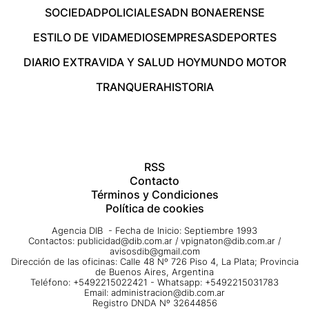
SOCIEDAD
POLICIALES
ADN BONAERENSE
ESTILO DE VIDA
MEDIOS
EMPRESAS
DEPORTES
DIARIO EXTRA
VIDA Y SALUD HOY
MUNDO MOTOR
TRANQUERA
HISTORIA
RSS
Contacto
Términos y Condiciones
Política de cookies
Agencia DIB - Fecha de Inicio: Septiembre 1993
Contactos:
publicidad@dib.com.ar
/
vpignaton@dib.com.ar
/
avisosdib@gmail.com
Dirección de las oficinas: Calle 48 Nº 726 Piso 4, La Plata; Provincia
de Buenos Aires, Argentina
Teléfono: +5492215022421 - Whatsapp: +5492215031783
Email:
administracion@dib.com.ar
Registro DNDA Nº 32644856