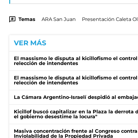
Temas
ARA San Juan
Presentación Caleta Ol
VER MÁS
El massismo le disputa al kicillofismo el control
relección de intendentes
El massismo le disputa al kicillofismo el control
relección de intendentes
La Cámara Argentino-Israelí despidió al embaja
Kicillof buscó capitalizar en la Plaza la derrota 
el gobierno desestime la locura"
Masiva concentración frente al Congreso contra
Inviolabilidad de la Propiedad Privada