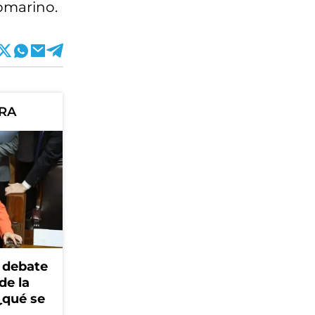
ubmarino.
ORA
 debate
de la
¿qué se