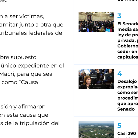
as.
n a ser víctimas,
El Senad
amitar junto a otra que
media sa
tribunales federales de
ley de p
privada, 
Gobierno
ceder en
sobre supuesto
capítulos
l único expediente en el
Macri, para que sea
Desalojo
o como “Causa
expropia
cómo ser
procedi
que apro
isión y afirmaron
Senado
con esta causa que
s de la tripulación del
Casi 290 