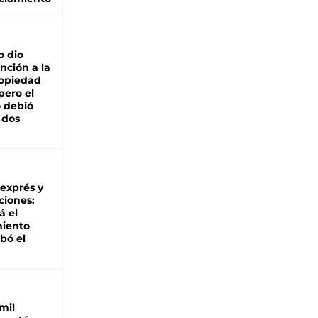
o dio
nción a la
ropiedad
pero el
 debió
 dos
 exprés y
ciones:
á el
miento
bó el
mil