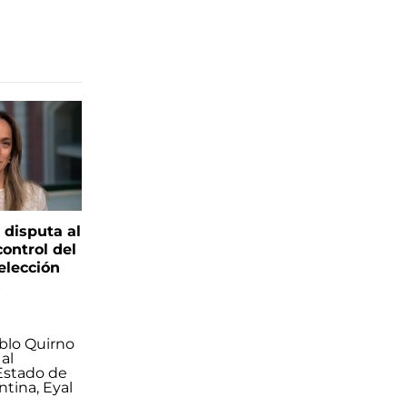
 disputa al
control del
elección
s