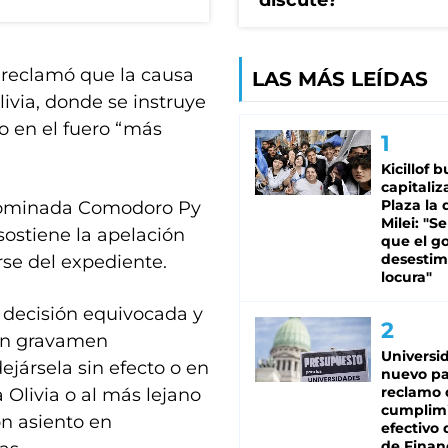
discute?
, reclamó que la causa
LAS MÁS LEÍDAS
livia, donde se instruye
 o en el fuero “más
Kicillof 
capitaliz
Plaza la 
denominada Comodoro Py
Milei: "S
sostiene la apelación
que el g
desestim
rse del expediente.
locura"
decisión equivocada y
 un gravamen
Universi
ejársela sin efecto o en
nuevo pa
reclamo 
 Olivia o al más lejano
cumplim
n asiento en
efectivo 
de Finan