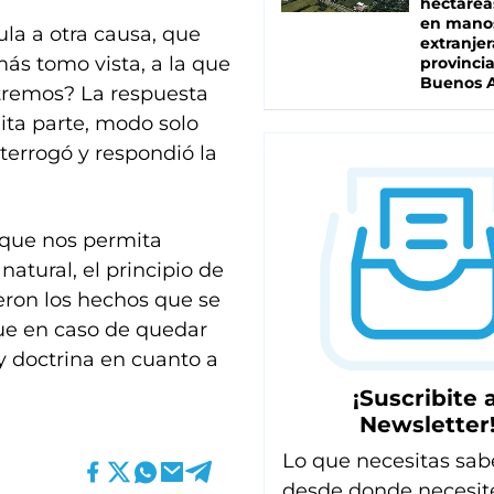
hectárea
en mano
la a otra causa, que
extranjer
más tomo vista, a la que
provinci
Buenos A
tremos? La respuesta
dita parte, modo solo
nterrogó y respondió la
 que nos permita
 natural, el principio de
eron los hechos que se
que en caso de quedar
 y doctrina en cuanto a
¡Suscribite a
Newsletter
Lo que necesitas sab
desde donde necesit