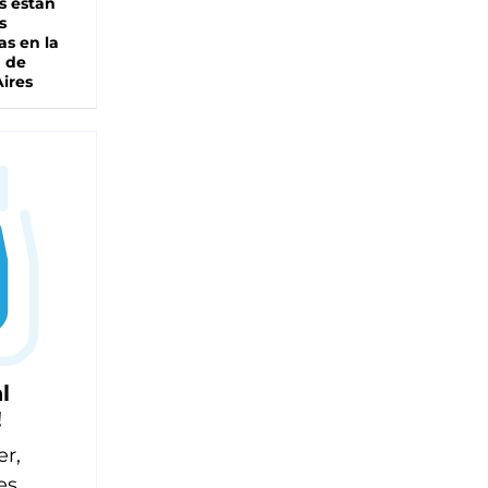
s están
s
as en la
a de
ires
l
!
er,
es