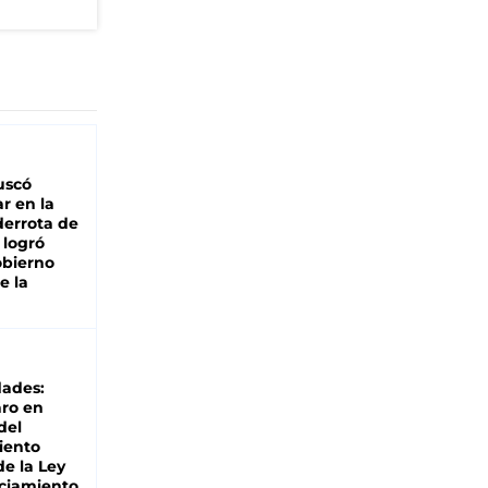
buscó
ar en la
derrota de
e logró
obierno
e la
dades:
ro en
del
iento
de la Ley
ciamiento