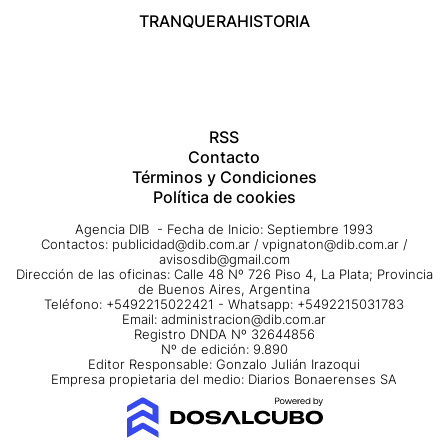
TRANQUERA
HISTORIA
RSS
Contacto
Términos y Condiciones
Política de cookies
Agencia DIB - Fecha de Inicio: Septiembre 1993
Contactos:
publicidad@dib.com.ar
/
vpignaton@dib.com.ar
/
avisosdib@gmail.com
Dirección de las oficinas: Calle 48 Nº 726 Piso 4, La Plata; Provincia
de Buenos Aires, Argentina
Teléfono: +5492215022421 - Whatsapp: +5492215031783
Email:
administracion@dib.com.ar
Registro DNDA Nº 32644856
Nº de edición: 9.890
Editor Responsable: Gonzalo Julián Irazoqui
Empresa propietaria del medio: Diarios Bonaerenses SA