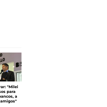
var: "Milei
sos para
bancos, a
s amigos"