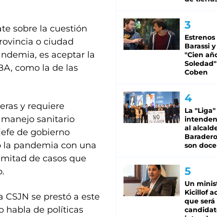
te sobre la cuestión
Estrenos
provincia o ciudad
Barassi y
andemia, es aceptar la
"Cien añ
Soledad"
BA, como la de las
Coben
eras y requiere
La "Liga"
l manejo sanitario
intende
al alcald
 jefe de gobierno
Baradero
zó la pandemia con una
son doce
la mitad de casos que
o.
Un minis
Kicillof 
 CSJN se prestó a este
que será
 habla de políticas
candidat