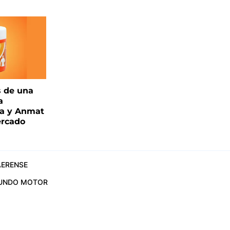
s de una
a
ia y Anmat
ercado
ERENSE
UNDO MOTOR