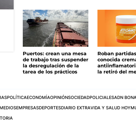
Puertos: crean una mesa
Roban partida
de trabajo tras suspender
conocida crem
la desregulación de la
antiinflamator
tarea de los prácticos
la retiró del m
IAS
POLÍTICA
ECONOMÍA
OPINIÓN
SOCIEDAD
POLICIALES
ADN BONA
MEDIOS
EMPRESAS
DEPORTES
DIARIO EXTRA
VIDA Y SALUD HOY
M
STORIA