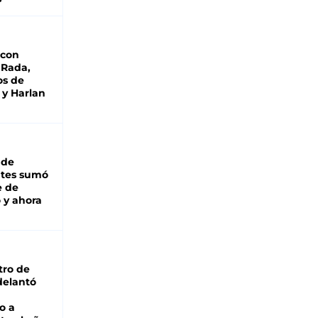
 con
 Rada,
os de
 y Harlan
 de
ntes sumó
e de
 y ahora
tro de
adelantó
o a