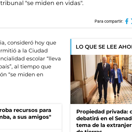
ribunal "se miden en vidas".
Para compartir:
ria, consideró hoy que
LO QUE SE LEE AH
ermitió a la Ciudad
ialidad escolar “lleva
país”, al tiempo que
sión “se miden en
s roba recursos para
Propiedad privada: 
imba, a sus amigos"
debatirá en el Senad
tema de la extranjer