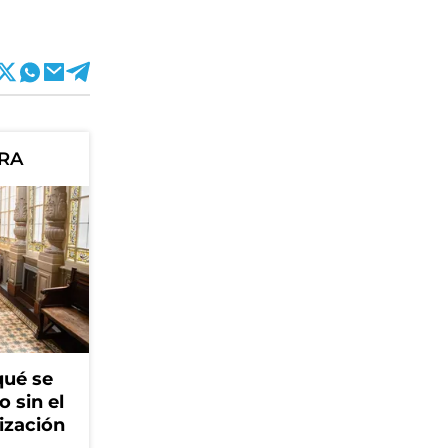
ORA
qué se
o sin el
ización