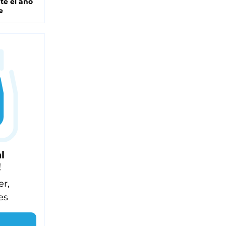
te el año
e
l
!
er,
es