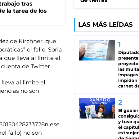
de tierras
rabajo tras
e la tarea de los
LAS MÁS LEÍDAS
dez de Kirchner, que
ráticas” el fallo, Soria
Diputado
 que lleva al límite el
presenta
proyecto
 cuenta de Twitter.
las mult
impagas
impidan 
lleva al limite el
carnet d
uencias no son
El gobie
consiguió
y tuvo qu
9650150428233728n ese
el capítu
el fallo) no son
extranjer
de tierra