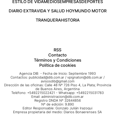
ESTILO DE VIDA
MEDIOS
EMPRESAS
DEPORTES
DIARIO EXTRA
VIDA Y SALUD HOY
MUNDO MOTOR
TRANQUERA
HISTORIA
RSS
Contacto
Términos y Condiciones
Política de cookies
Agencia DIB - Fecha de Inicio: Septiembre 1993
Contactos:
publicidad@dib.com.ar
/
vpignaton@dib.com.ar
/
avisosdib@gmail.com
Dirección de las oficinas: Calle 48 Nº 726 Piso 4, La Plata; Provincia
de Buenos Aires, Argentina
Teléfono: +5492215022421 - Whatsapp: +5492215031783
Email:
administracion@dib.com.ar
Registro DNDA Nº 32644856
Nº de edición: 9.890
Editor Responsable: Gonzalo Julián Irazoqui
Empresa propietaria del medio: Diarios Bonaerenses SA