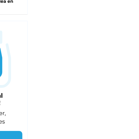
lea en
l
!
er,
es