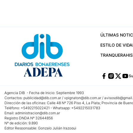
ÚLTIMAS NOTIC
ESTILO DE VIDA
TRANQUERA
HI
Su
Agencia DIB - Fecha de Inicio: Septiembre 1993
Contactos:
publicidad@dib.com.ar
/
vpignaton@dib.com.ar
/
avisosdib@gmail
Dirección de las oficinas: Calle 48 Nº 726 Piso 4, La Plata; Provincia de Buen
Teléfono: +5492215022421 - Whatsapp: +5492215031783
Email:
administracion@dib.com.ar
Registro DNDA Nº 32644856
Nº de edición: 9.890
Editor Responsable: Gonzalo Julián Irazoqui