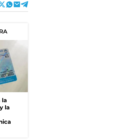
ORA
 la
y la
nica