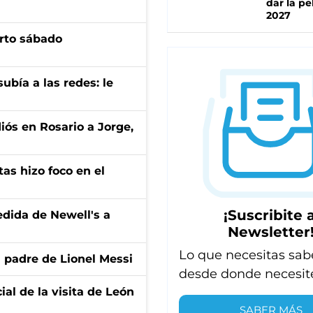
dar la pe
2027
arto sábado
ubía a las redes: le
diós en Rosario a Jorge,
tas hizo foco en el
¡Suscribite a
edida de Newell's a
Newsletter
Lo que necesitas sab
l padre de Lionel Messi
desde donde necesit
ial de la visita de León
SABER MÁS