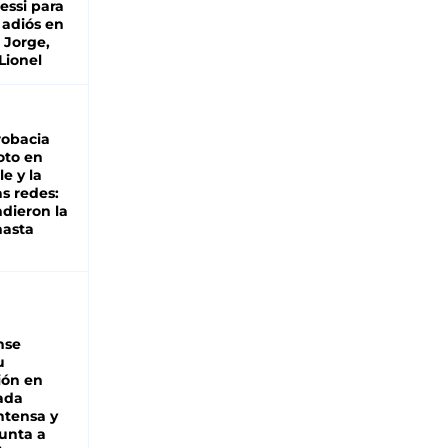
essi para
 adiós en
 Jorge,
Lionel
robacia
oto en
le y la
as redes:
ndieron la
hasta
nse
u
ión en
ada
intensa y
unta a