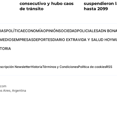
consecutivo y hubo caos
suspendieron l
de tránsito
hasta 2099
IAS
POLÍTICA
ECONOMÍA
OPINIÓN
SOCIEDAD
POLICIALES
ADN BONA
MEDIOS
EMPRESAS
DEPORTES
DIARIO EXTRA
VIDA Y SALUD HOY
M
STORIA
scripción Newsletter
Historia
Términos y Condiciones
Política de cookies
RSS
.com
os Aires, Argentina