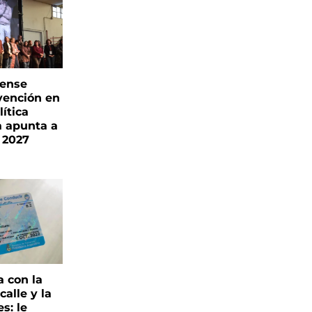
rense
vención en
ítica
a apunta a
 2027
a con la
alle y la
s: le