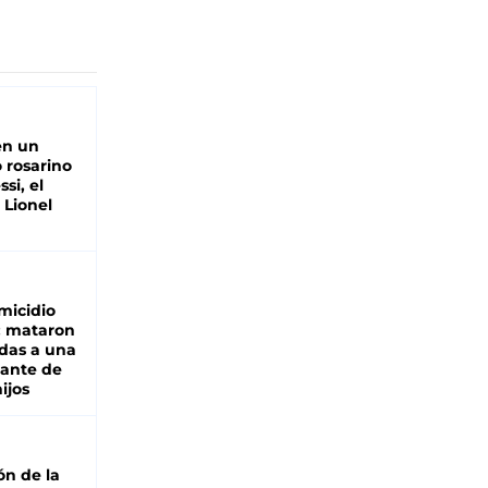
en un
 rosarino
si, el
 Lionel
micidio
: mataron
das a una
lante de
hijos
ón de la