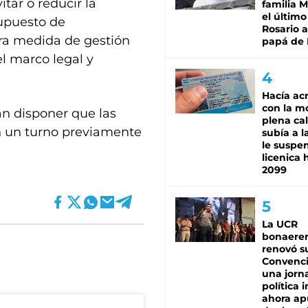
tar o reducir la
familia M
el último
supuesto de
Rosario a
tra medida de gestión
papá de 
l marco legal y
Hacía ac
con la m
n disponer que las
plena cal
n un turno previamente
subía a l
le suspe
licenica 
2099
La UCR
bonaere
renovó s
Convenc
una jorn
política 
ahora ap