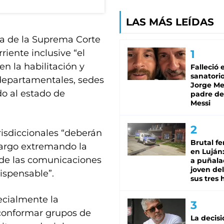
LAS MÁS LEÍDAS
cia de la Suprema Corte
riente inclusive “el
n la habilitación y
Falleció 
sanatorio
 departamentales, sedes
Jorge Mes
do al estado de
padre de
Messi
risdiccionales “deberán
Brutal fe
cargo extremando la
en Luján
y de las comunicaciones
a puñala
joven de
ispensable”.
sus tres 
ecialmente la
 conformar grupos de
La decisi