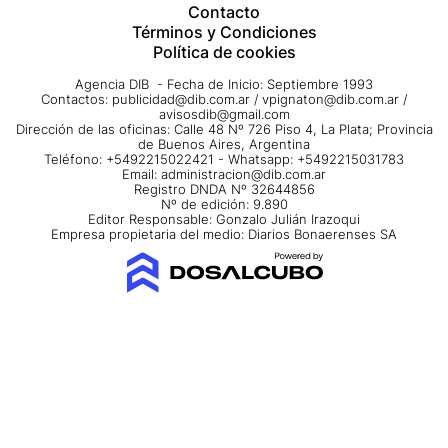
Contacto
Términos y Condiciones
Política de cookies
Agencia DIB - Fecha de Inicio: Septiembre 1993
Contactos:
publicidad@dib.com.ar
/
vpignaton@dib.com.ar
/
avisosdib@gmail.com
Dirección de las oficinas: Calle 48 Nº 726 Piso 4, La Plata; Provincia
de Buenos Aires, Argentina
Teléfono: +5492215022421 - Whatsapp: +5492215031783
Email:
administracion@dib.com.ar
Registro DNDA Nº 32644856
Nº de edición: 9.890
Editor Responsable: Gonzalo Julián Irazoqui
Empresa propietaria del medio: Diarios Bonaerenses SA